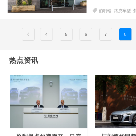
伯明翰
路虎车型
4
5
6
7
8
热点资讯