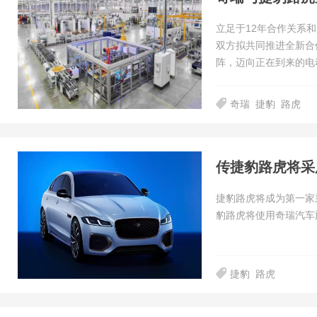
立足于12年合作关系
双方拟共同推进全新合
阵，迈向正在到来的电
奇瑞
捷豹
路虎
传捷豹路虎将采
捷豹路虎将成为第一家
豹路虎将使用奇瑞汽车
捷豹
路虎