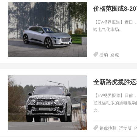
价格范围或8-2
【EV视界报道】近日，
端电气化市场。
捷豹
路虎
全新路虎揽胜运
【EV视界报道】日前
揽胜运动版的插电混动版
力。
路虎揽胜
运动版