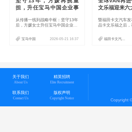
坚守13年，方媛再挑重
全球VAN再进化
担，升任宝马中国企业事
文乐福迎来六
务副总裁
从传播一线到战略中枢：坚守13年
暨福田卡文汽车发
后，方媛女士升任宝马中国企业事
品卡文乐福之后，
务副总裁。
福田汽车的全球化
续推动全球商用车
宝马中国
2026-05-21 16:37
福田卡文汽车
向世界输出中国智
卡文乐福极其海外
收获好评如潮。
关于我们
精英招聘
About Us
Elite Recruitment
联系我们
版权声明
Contact Us
Copyright Notice
Copyright