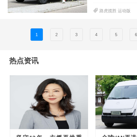
路虎揽胜 运动版
1
2
3
4
5
热点资讯