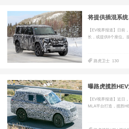
将提供插混系统
【EV视界报道】日前
长，或提供8个座位。
路虎卫士
130
曝路虎揽胜HE
【EV视界报道】近日
MLA平台打造，揽胜H