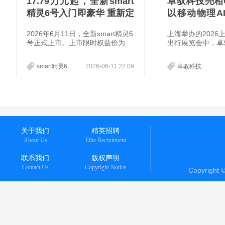
17.79万元起，全新smart
卓驭科技亮相GS
精灵6号入门即豪华 重新定
以移动物理A
义豪华掀背轿车
移动
2026年6月11日，全新smart精灵6
上海举办的2026
号正式上市。上市限时权益价为1
出行展览会中，卓
7.79万元-21.79万元。作为“新一代
争的换轨提供了典
豪华掀背轿车”，新车融合奔驰原
从重庆8D魔幻山
smart精灵6号
2026-06-11 22:09
卓驭科技
创设计、沉浸式氛围感座舱与越级
上海高密度城市路
空间，搭配1810公里CLTC综合续
卓驭科技传递出的
航、纯粹德系驾控以及高含模量的
智能驾驶的竞赛，
新一代千里浩瀚智能驾驶系统，补
技”的上半场，彻
齐了传统掀背车“好看但不够好
地与通用能力”的
用、好开但不够安全”的短板。依
绕“智能一切移动
托梅赛德斯-奔驰的豪华底蕴，结
其展台上层层递进
关于我们
精英招聘
合电动化时代的高效与智能，smar
好也在回答着智能
About Us
Elite Recruitment
t精灵6
命题：当泡沫退去
留在
联系我们
版权声明
Contact Us
Copyright Notice
Copyright