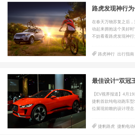
路虎发现神行为
在春天万物苏复之后，
动起来拥抱这个美好时
不妨看看路虎发现神行
路虎神行
出行指南
最佳设计“双冠王
【EV视界报道】4月1
捷豹首款纯电动跑车型S
位展现前瞻的设计理念
捷豹路虎
捷豹电动