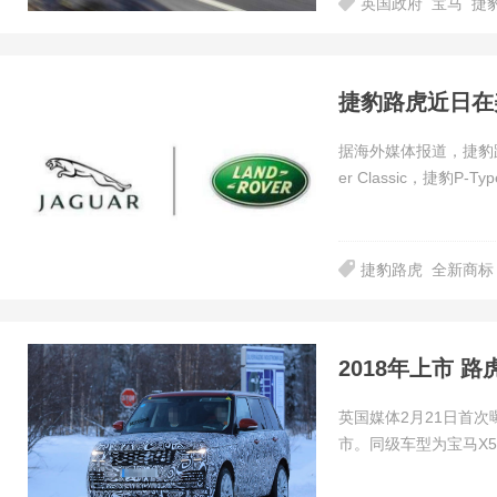
英国政府
宝马
捷
捷豹路虎近日在
据海外媒体报道，捷豹路虎
er Classic，捷豹P-Ty
捷豹路虎
全新商标
2018年上市 
英国媒体2月21日首次
市。同级车型为宝马X5 x