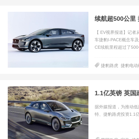
续航超500公
【 EV视界报道】记
车捷豹I-PACE概念
CE续航里程超过了50
捷豹路虎
捷豹电动
1.1亿英镑 
据外媒报道，为推动低
特、捷豹路虎投资1.1亿