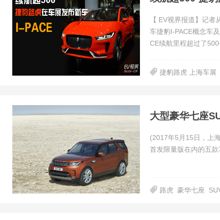
【 EV视界报道】记
车捷豹I-PACE概念
CE续航里程超过了50
捷豹路虎 上海车展
大型豪华七座S
(2017年5月15日
首发限量版在内的五款
路虎
豪华七座
SU