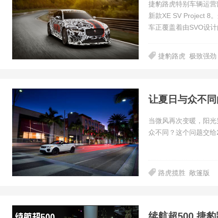
捷豹路虎特别车辆运营
新款XE SV Proj
车正覆盖着由SVO设计
捷豹路虎
极致强劲
让夏日与众不同
当微风再次变暖，阳光
众不同？这个问题交给
路虎揽胜
敞篷版
续航超500 捷