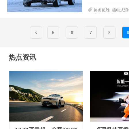
路虎揽胜
插电式混
5
6
7
8
热点资讯