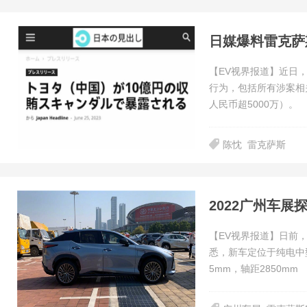
日媒爆料雷克萨
【EV视界报道】近日
行为，包括所有涉案相
人民币超5000万）。
陈忱
雷克萨斯
2022广州车展
【EV视界报道】日前
悉，新车定位于纯电中型S
5mm，轴距2850mm