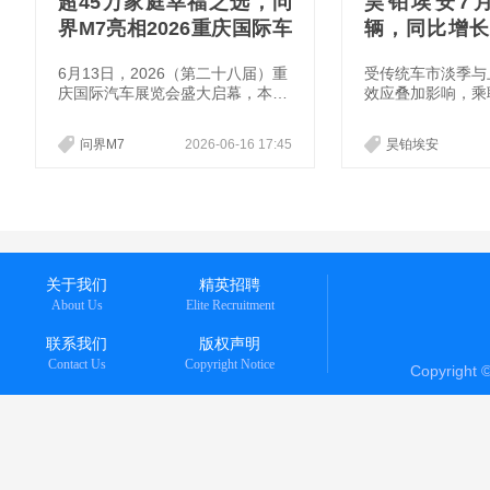
超45万家庭幸福之选，问
昊铂埃安7月
界M7亮相2026重庆国际车
辆，同比增长3
展
新Ray系列蓄
6月13日，2026（第二十八届）重
受传统车市淡季与
庆国际汽车展览会盛大启幕，本届
效应叠加影响，乘
展会以"智启新程·潮领未来"为主
26年7月全国乘
题，汇聚超百个品牌、千余款车型
量同比下降16.8
问界M7
2026-06-16 17:45
昊铂埃安
同台竞技，问界携全系车型高规格
促销驱动的增长模
亮相主场。其中，"国民SUV幸福
求主导的发展节奏
旗舰"问界M7，凭借宽适空间、超
下，昊铂埃安依然
强驾控、全维安全等亮点成为现场
势：7月终端销量达
高人气车型之一，吸引了众多观众
比增长31.74%
打卡体验。
比正增长，在车市
独立行情，也充分
关于我们
精英招聘
越时间周期，逆势
About Us
Elite Recruitment
联系我们
版权声明
Contact Us
Copyright Notice
Copyright