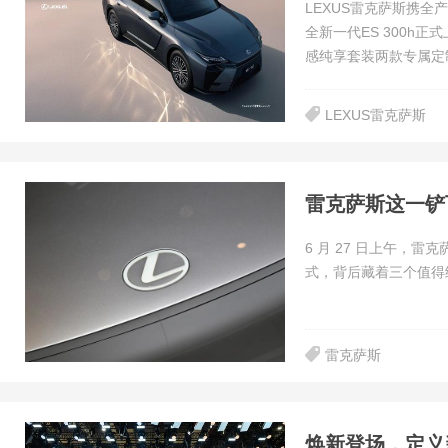
LEXUS雷克萨斯携全
全新一代ES 300h
感纯享套装两款专属定
LEXUS雷克萨斯
雷克萨斯这一铲
6 月 27 日上午，
式，背后藏着三个值得细
雷克萨斯
焕新登场，定义新