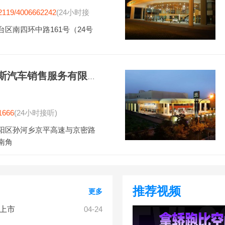
2119/4006662242
(24小时接
台区南四环中路161号（24号
北京中升雷克萨斯汽车销售服务有限公司
1666
(24小时接听)
阳区孙河乡京平高速与京密路
南角
推荐视频
更多
式上市
04-24