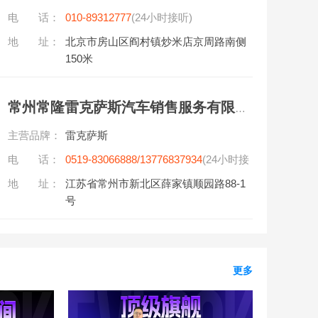
电 话：
010-89312777
(24小时接听)
地 址：
北京市房山区阎村镇炒米店京周路南侧
150米
常州常隆雷克萨斯汽车销售服务有限公司
主营品牌：
雷克萨斯
电 话：
0519-83066888/13776837934
(24小时接
听)
地 址：
江苏省常州市新北区薛家镇顺园路88-1
号
更多