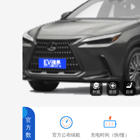
外观
前排
后排
官
方
数
官方公布续航
充电时间（快/慢）