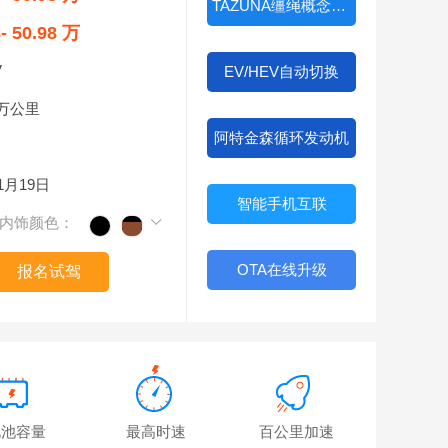
TAZUNA缰绳概念座舱
8- 50.98 万
V
EV/HEV自动切换
5万公里
阿特金森循环发动机
11月19日
智能手机互联
内饰颜色：
OTA在线升级
报名试驾
电池容量
最高时速
百公里加速