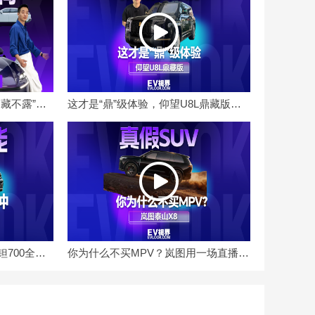
拿轿跑比空间，炸出一台“深藏不露”的空间黑马
这才是“鼎”级体验，仰望U8L鼎藏版有什么不一样？
可城可野可家用，大六座泰钽700全能属性拉满
你为什么不买MPV？岚图用一场直播挑战告诉你