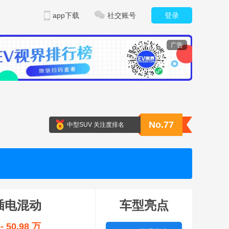
app下载
社交账号
登录
广告
No.77
中型SUV 关注度排名
插电混动
车型亮点
8- 50.98 万