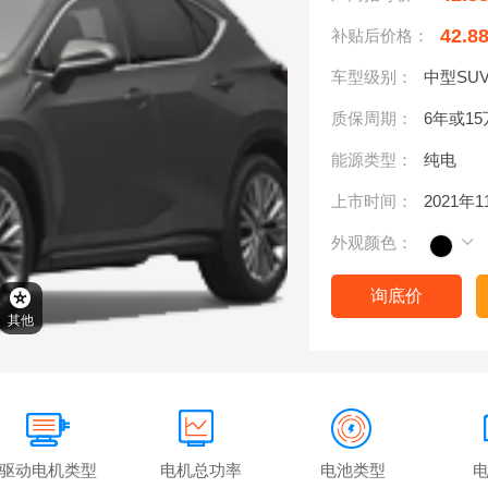
42.8
补贴后价格：
车型级别：
中型SU
质保周期：
6年或1
能源类型：
纯电
上市时间：
2021年
外观颜色：
询底价
其他
驱动电机类型
电机总功率
电池类型