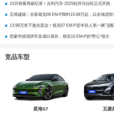
10月销量再破纪录！吉利汽车·2025杭州马拉松正式开跑
五维越级：全新领克08 EM-P限时15.98万起，以全域进阶满足全
13.98万拿下激光雷达！领克07 EM-P是年轻人第一辆"顶
把豪华插混轿车卖成白菜价，领克10 EM-P的“野心”很大
竞品车型
星海S7
五菱