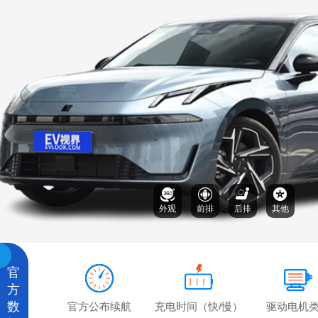
外观
前排
后排
其他
官
方
数
官方公布续航
充电时间（快/慢）
驱动电机