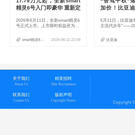
17.79万元起，全新smart
“智驾平权”
精灵6号入门即豪华 重新定
加价！比亚迪
义豪华掀背轿车
正式上市，售价6
2026年6月11日，全新smart精灵6
5月11日，比亚迪
万元
号正式上市。上市限时权益价为1
主流代步车”——2
7.79万元-21.79万元。作为“新一代
焕新上市。新车提
豪华掀背轿车”，新车融合奔驰原
择，官方指导价6.9
smart精灵6号
2026-06-11 22:09
比亚迪
创设计、沉浸式氛围感座舱与越级
增配不增价！其中，
空间，搭配1810公里CLTC综合续
和405km飞翔版
航、纯粹德系驾控以及高含模量的
达，选装后价格分别
新一代千里浩瀚智能驾驶系统，补
9.79万元。即日
齐了传统掀背车“好看但不够好
鸥气焕新礼、鸥气
用、好开但不够安全”的短板。依
忧礼等多重限时购
托梅赛德斯-奔驰的豪华底蕴，结
关于我们
精英招聘
合电动化时代的高效与智能，smar
About Us
Elite Recruitment
t精灵6
联系我们
版权声明
Contact Us
Copyright Notice
Copyright