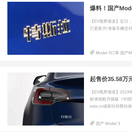
爆料！国产Mod
【EV视界报道】近日，
已更新为“准备车辆交付
Model 3订单 国
起售价35.58万
【EV视界报道】2019
标准续航升级版（中国
esla.cn或前往特斯拉体
国产 Model 3