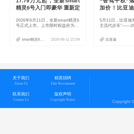
17.79万元起，全新smart
“智驾平权”
精灵6号入门即豪华 重新定
加价！比亚迪
义豪华掀背轿车
正式上市，售价6
2026年6月11日，全新smart精灵6
5月11日，比亚迪
万元
号正式上市。上市限时权益价为1
主流代步车”——2
7.79万元-21.79万元。作为“新一代
焕新上市。新车提
豪华掀背轿车”，新车融合奔驰原
择，官方指导价6.9
smart精灵6号
2026-06-11 22:09
比亚迪
创设计、沉浸式氛围感座舱与越级
增配不增价！其中，
空间，搭配1810公里CLTC综合续
和405km飞翔版
航、纯粹德系驾控以及高含模量的
达，选装后价格分别
新一代千里浩瀚智能驾驶系统，补
9.79万元。即日
齐了传统掀背车“好看但不够好
鸥气焕新礼、鸥气
用、好开但不够安全”的短板。依
忧礼等多重限时购
托梅赛德斯-奔驰的豪华底蕴，结
关于我们
精英招聘
合电动化时代的高效与智能，smar
About Us
Elite Recruitment
t精灵6
联系我们
版权声明
Contact Us
Copyright Notice
Copyright