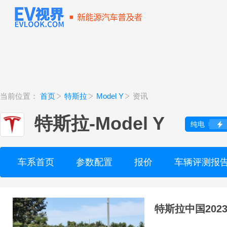
当前位置：
首页
特斯拉
Model Y
资讯
特斯拉
-
Model Y
纯电
车系首页
参数配置
报价
车辆评测报