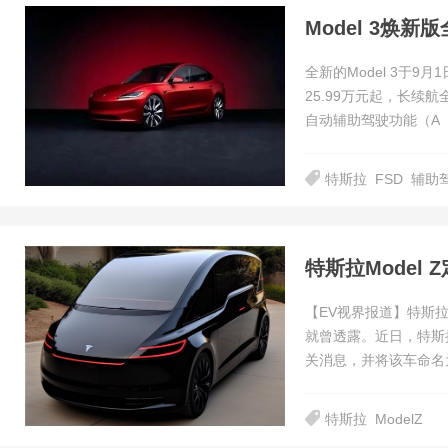
Model 3焕
全新的Model 3于
25.99万元起，长续
自动辅助驾驶功能（A
特斯拉
FSD
辅助
【EV视界报道】特斯
就曾透露。近日，特斯
关消息，并将该车命名为M
特斯拉
ModelZ