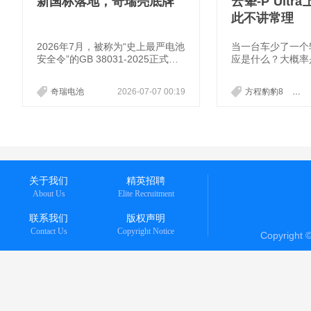
新国标落地，奇瑞亮底牌
云辇-P Ult
此不讲常理
​2026年7月，被称为“史上最严电池
当一台车少了一个
安全令”的GB 38031-2025正式强
应是什么？大概率
制落地。新国标彻底终结了过
寸步难行。这是过
去“热失控后争取5分钟逃生时间”的
行业和所有用户默
奇瑞电池
2026-07-07 00:19
方程豹豹8
方程
旧共识，直接划定了“不起火、不
月13日，比亚迪
爆炸”的零容忍红线。
会，直接把这条铁
关于我们
精英招聘
About Us
Elite Recruitment
联系我们
版权声明
Contact Us
Copyright Notice
Copyright