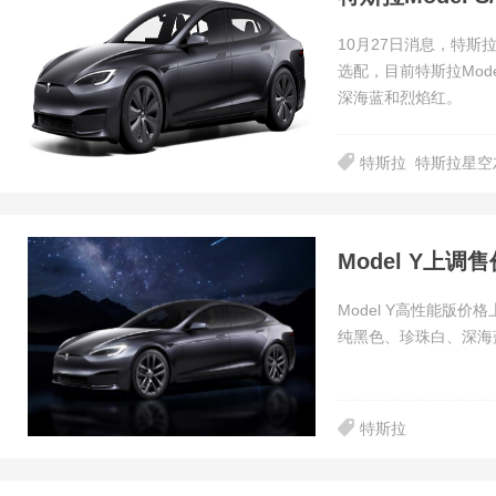
10月27日消息，特斯
选配，目前特斯拉Mod
深海蓝和烈焰红。
特斯拉
特斯拉星空
Model Y上调售
Model Y高性能版价格
纯黑色、珍珠白、深海
特斯拉