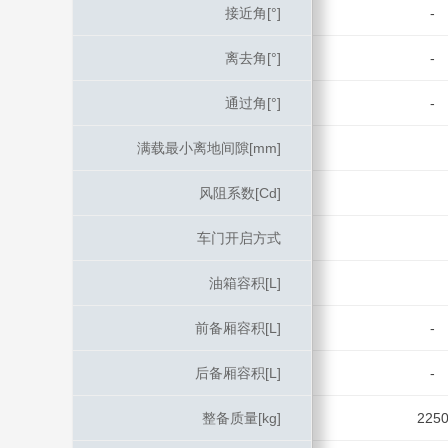
接近角[°]
接近角[°]
-
离去角[°]
离去角[°]
-
通过角[°]
通过角[°]
-
满载最小离地间隙[mm]
满载最小离地间隙[mm]
风阻系数[Cd]
风阻系数[Cd]
车门开启方式
车门开启方式
油箱容积[L]
油箱容积[L]
前备厢容积[L]
前备厢容积[L]
-
后备厢容积[L]
后备厢容积[L]
-
整备质量[kg]
整备质量[kg]
225