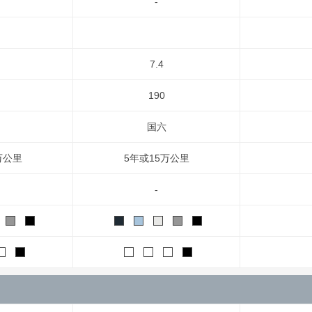
-
7.4
190
国六
万公里
5年或15万公里
-