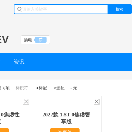
搜索
EV
插电
片
资讯
相同项
标识符：
●标配
○选配
- 无
5T 0焦虑性
2022款 1.5T 0焦虑智
版
享版