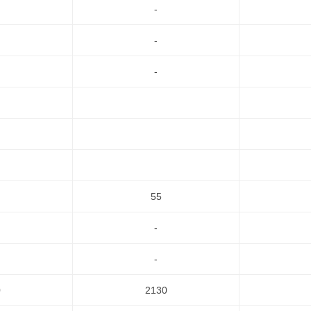
-
-
-
55
-
-
0
2130