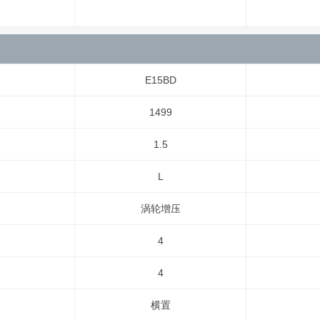
E15BD
1499
1.5
L
涡轮增压
4
4
横置