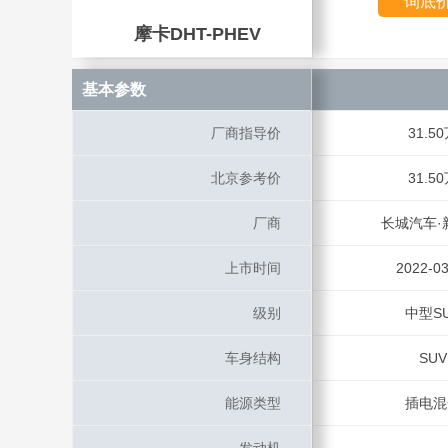
询底
摩卡DHT-PHEV
摩卡DHT-PHEV
基本参数
基本参数
厂商指导价
厂商指导价
31.5
北京参考价
北京参考价
31.5
厂商
厂商
长城汽车·
上市时间
上市时间
2022-03
级别
级别
中型S
车身结构
车身结构
SUV
能源类型
能源类型
插电混