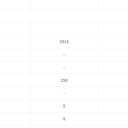
5
2915
-
-
150
-
5
5