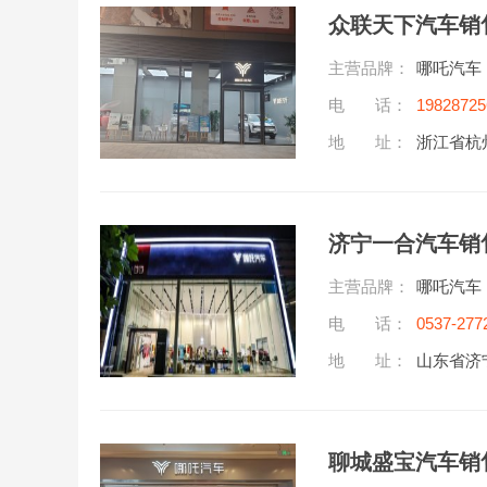
众联天下汽车销
主营品牌：
哪吒汽车
电 话：
19828725
地 址：
浙江省杭
济宁一合汽车销
主营品牌：
哪吒汽车
电 话：
0537-277
地 址：
山东省济
聊城盛宝汽车销