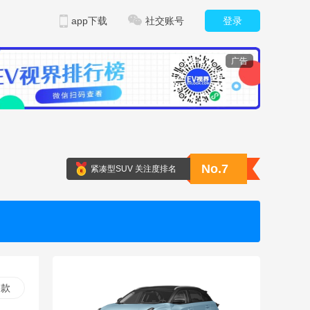
app下载
社交账号
登录
广告
No.7
紧凑型SUV 关注度排名
 款