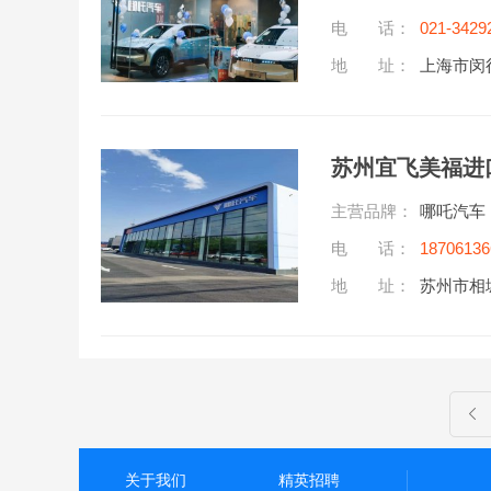
电 话：
021-3429
地 址：
上海市闵行
苏州宜飞美福进
主营品牌：
哪吒汽车
电 话：
18706136
地 址：
苏州市相
关于我们
精英招聘