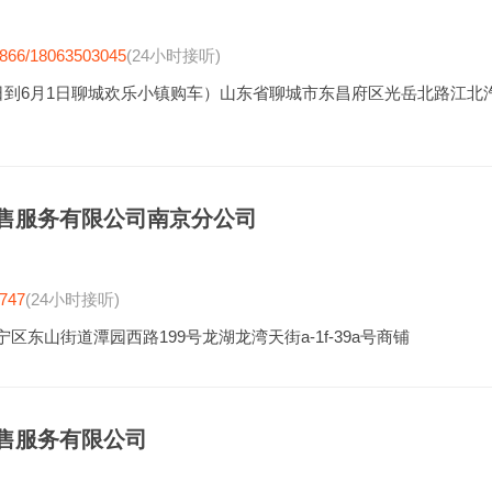
866/18063503045
(24小时接听)
0日到6月1日聊城欢乐小镇购车）山东省聊城市东昌府区光岳北路江北
售服务有限公司南京分公司
747
(24小时接听)
区东山街道潭园西路199号龙湖龙湾天街a-1f-39a号商铺
售服务有限公司