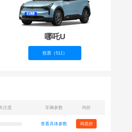
哪吒U
投票（511）
关注度
车辆参数
询价
查看具体参数
询底价