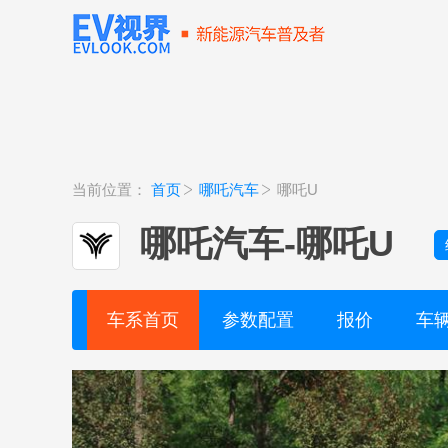
当前位置：
首页
哪吒汽车
哪吒U
哪吒汽车
-
哪吒U
车系首页
参数配置
报价
车