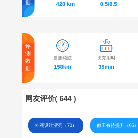
据
420 km
0.5/8.5
评
测
自测续航
快充用时
数
158km
35min
据
网友评价(
644
)
外观设计漂亮（70）
做工有待提升（65