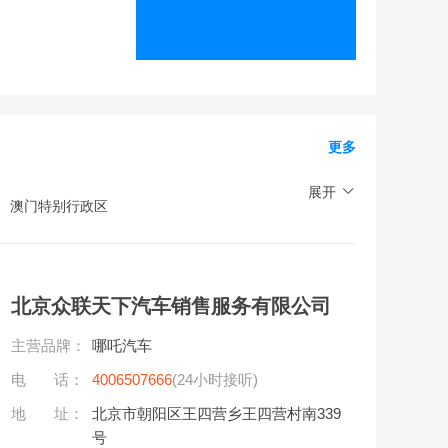
更多
展开
澳门特别行政区
北京众联天下汽车销售服务有限公司
主营品牌：
哪吒汽车
电 话：
4006507666
(24小时接听)
地 址：
北京市朝阳区王四营乡王四营村南339
号