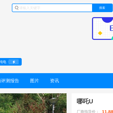
搜索
纯电
辆评测报告
图片
资讯
哪吒U
11.8
厂商指导价：