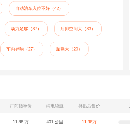
自动泊车入位不好（42）
动力足够（37）
后排空间大（33）
车内异响（27）
胎噪大（20）
厂商指导价
纯电续航
补贴后售价
11.88 万
401 公里
11.38万