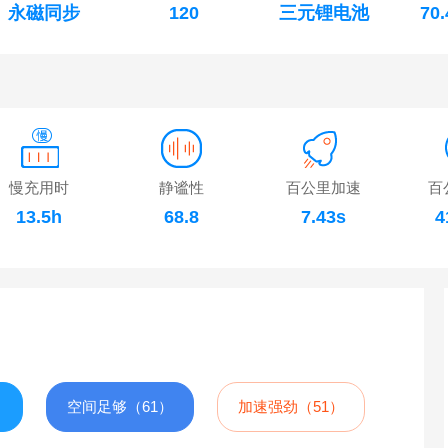
永磁同步
120
三元锂电池
70
慢充用时
静谧性
百公里加速
百
13.5h
68.8
7.43s
4
）
空间足够（61）
加速强劲（51）