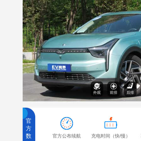
外观
前排
后排
官
方
数
官方公布续航
充电时间（快/慢）