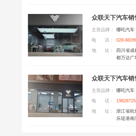
主营品牌：
哪吒汽车
电 话：
028-8839
听)
地 址：
四川省成
都万达广场
主营品牌：
哪吒汽车
电 话：
19828725
地 址：
浙江省杭
乐堤港南