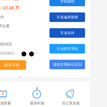
并线辅助
8- 17.18 万
UV
车道偏离预警
2万公里
车道保持
03月21日
主动刹车系统
内饰颜色：
道路交通标识识别
报名试驾
电池容量
最高时速
百公里加速