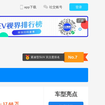
app下载
社交账号
登录
广告
No.7
紧凑型SUV 关注度排名
车型亮点
8- 17.68 万