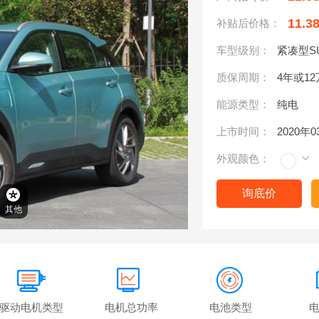
11.3
补贴后价格：
车型级别：
紧凑型S
质保周期：
4年或1
能源类型：
纯电
上市时间：
2020年
外观颜色：
询底价
其他
驱动电机类型
电机总功率
电池类型