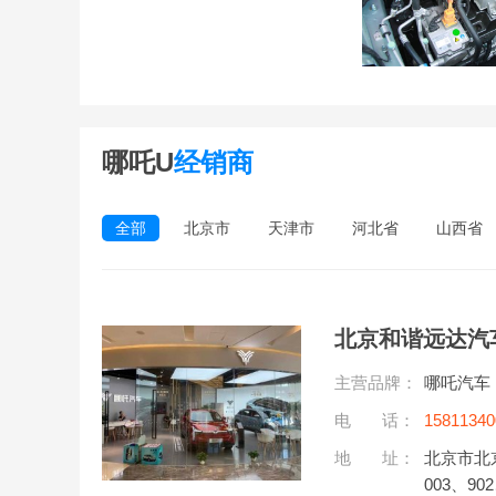
哪吒U
经销商
全部
北京市
天津市
河北省
山西省
北京和谐远达汽
主营品牌：
哪吒汽车
电 话：
15811340
听)
地 址：
北京市北
003、90