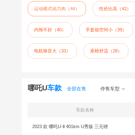
运动模式动力肉（44）
性价比高（42）
内饰不好（40）
手套箱空间小（39）
电机噪音大（33）
座椅舒适（28）
风噪大（12）
哪吒U
车款
全部在售
停售车型
车款名称
2023 款 哪吒U-Ⅱ 401km U秀版 三元锂