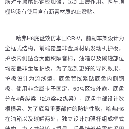
筋对车顶尾部钢板加强，起到止震作用。两车顶
棚均没有使用含有沥青材质的止震贴。
哈弗H6底盘效仿本田CR-V，前副车架设计为
全框式结构，前端覆盖非金属材质发动机护板，
护板内侧贴合大面积隔音棉，油箱以及碳罐部位
均覆盖非金属护板，为了起到更好的导风效果，
护板设计为流线型，底盘管线紧贴底盘内侧钢
板，使用非金属卡子固定，50%区域外露。底盘
分布4条纵梁（2边梁+2纵梁），底盘中部设计数
根横梁。为了底盘重要部件的防护性能，哈弗H6
在油箱以及碳罐两处，独立设计加强杆组成框式
结构。为了减轻轮上重量，后悬挂部分零件采用