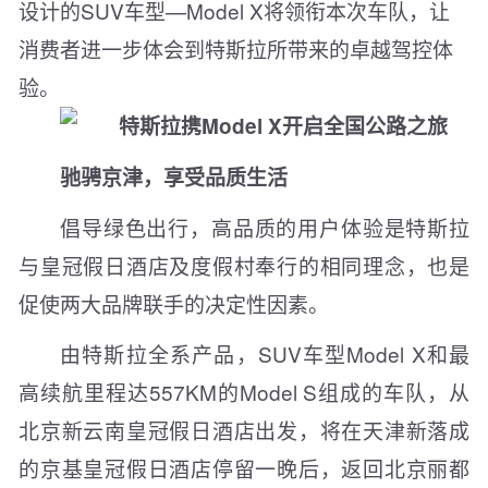
设计的SUV车型—Model X将领衔本次车队，让
消费者进一步体会到特斯拉所带来的卓越驾控体
验。
驰骋京津，享受品质生活
倡导绿色出行，高品质的用户体验是特斯拉
与皇冠假日酒店及度假村奉行的相同理念，也是
促使两大品牌联手的决定性因素。
由特斯拉全系产品，SUV车型Model X和最
高续航里程达557KM的Model S组成的车队，从
北京新云南皇冠假日酒店出发，将在天津新落成
的京基皇冠假日酒店停留一晚后，返回北京丽都