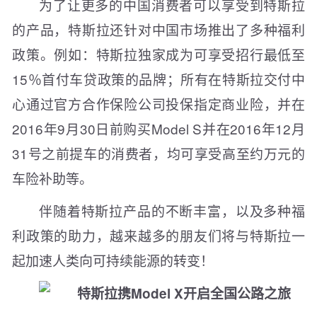
为了让更多的中国消费者可以享受到特斯拉
的产品，特斯拉还针对中国市场推出了多种福利
政策。例如：特斯拉独家成为可享受招行最低至
15％首付车贷政策的品牌；所有在特斯拉交付中
心通过官方合作保险公司投保指定商业险，并在
2016年9月30日前购买Model S并在2016年12月
31号之前提车的消费者，均可享受高至约万元的
车险补助等。
伴随着特斯拉产品的不断丰富，以及多种福
利政策的助力，越来越多的朋友们将与特斯拉一
起加速人类向可持续能源的转变！