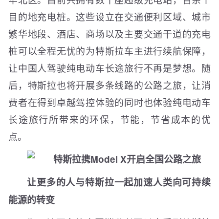
目的地充电桩。这些设立在交通便利区域、城市
繁华地段、酒店、商场以及主要交通干道的充电
桩可以全程无忧的为特斯拉车主进行续航保障，
让中国人驾驶纯电动车长途旅行不再是梦想。随
后，特斯拉也将开展多条线路的公路之旅，让消
费者在得到卓越驾控体验的同时也体验纯电动车
长途旅行所带来的环保，节能，节省成本的优
点。
让更多的人与特斯拉一起加速人类向可持续
能源的转变