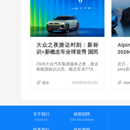
大众之夜捷达时刻：新标
Alp
识+新概念车全球首秀 国民
202
品牌开启智电时代
及独
2026大众汽车集团媒体之夜，捷达
近日，
新能源标识点亮、概念车JETTA X
pine
登场，品牌焕新发布会进入倒计
电动版
时。
布。新车
捷达
2026年04月22日
Alp
orman
关于我们
精英招聘
About Us
Elite Recruitment
联系我们
版权声明