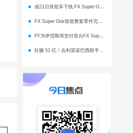
或21日首批车下线 FX Super One在汉福德工厂开始生产
FX Super One首批整套零件完成清关 为年内下线进入冲刺
FF为伊涅斯塔交付首台FX Super One 中东公司迈入营收阶段
狂砸 51 亿！吉利雷诺巴西联手，2026 年硬刚南美市场