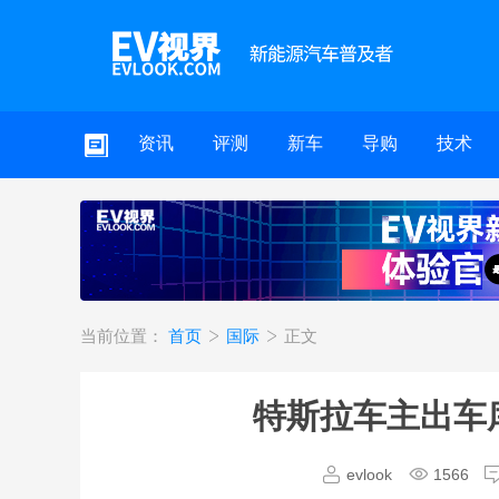
资讯
评测
新车
导购
技术
当前位置：
首页
国际
正文
特斯拉车主出车
evlook
1566