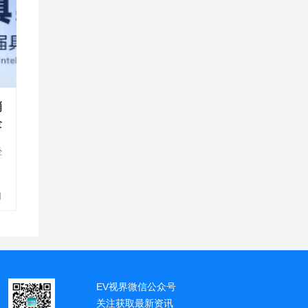
销
企
经
0
款
是
日
EV视界微信公众号
关注获取最新资讯