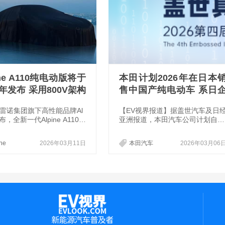
ine A110纯电动版将于
本田计划2026年在日本
6年发布 采用800V架构
售中国产纯电动车 系日
特电池布局
首次
雷诺集团旗下高性能品牌Al
【EV视界报道】据盖世汽车及日
宣布，全新一代Alpine A110纯
亚洲报道，本田汽车公司计划自2
车型将于2026年年内正式发
26年春季起，在日本市场销售一
将基于全新的Alpine Perf
在中国制造的纯电动汽车。 这将
ine
2026年03月11日
本田汽车
2026年03月06
ce Platform（APP性能平...
日本本土汽车制造商首次在日本本
土销售中国生产的电动车。