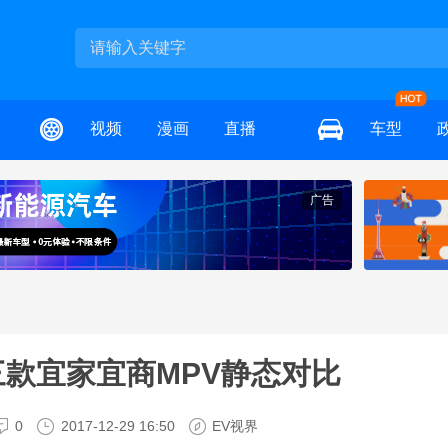
视频
漫画
直播
车型
广告
三款宜家宜商MPV静态对比
0
2017-12-29 16:50
EV视界