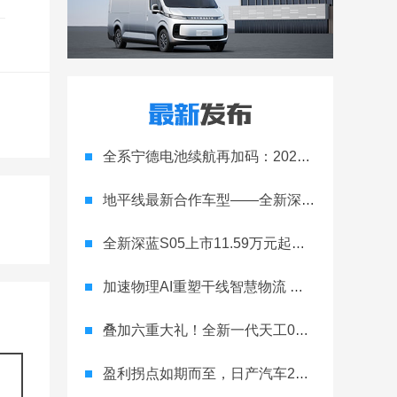
全系宁德电池续航再加码：2027款埃安RT上市，9.98万元起
地平线最新合作车型——全新深蓝S05正式上市！
全新深蓝S05上市11.59万元起，全球时尚激光智能SUV全面进阶
加速物理AI重塑干线智慧物流 智加科技战略合作图达通
叠加六重大礼！全新一代天工08 670 Max上市限时价17.99万元
盈利拐点如期而至，日产汽车26财年一季度财报释放稳健增长信号