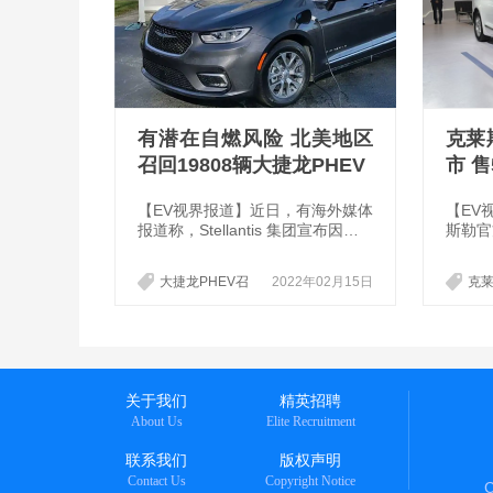
有潜在自燃风险 北美地区
克莱
召回19808辆大捷龙PHEV
市 售
【EV视界报道】近日，有海外媒体
【EV
报道称，Stellantis 集团宣布因潜
斯勒官
在自燃风险将召回 19808 辆大捷
车型正
龙 PHEV 车型。目前已经有 12 辆
型，其
大捷龙PHEV召
2022年02月15日
克莱
发生起火事件，并且都是在停车的
全新大
回
HE
时候，其中有 8 辆都是在充电的时
搭载了
候起火的。召回的车型车款是 17-
电机和
18 款。
插电混
68km
m。
关于我们
精英招聘
About Us
Elite Recruitment
联系我们
版权声明
Contact Us
Copyright Notice
C