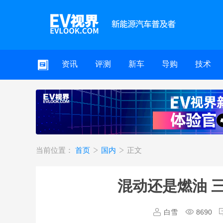
资讯
评测
新车
导购
技术
当前位置：
首页
国内
正文
混动还是燃油 
白雪
8690