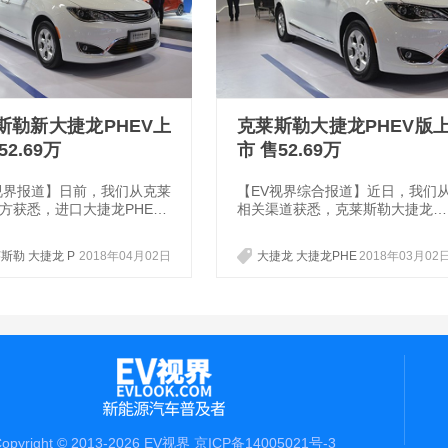
斯勒新大捷龙PHEV上
克莱斯勒大捷龙PHEV版
52.69万
市 售52.69万
视界报道】日前，我们从克莱
【EV视界综合报道】近日，我们
方获悉，进口大捷龙PHEV
相关渠道获悉，克莱斯勒大捷龙P
式上市，新车仅推出1款车
HEV版车型已经正式上市销售，新
售价为52.69万元。该车是
车的官方指导价为52.69万元。据
斯勒 大捷龙 P
2018年04月02日
大捷龙 大捷龙PHE
2018年03月02
捷龙的插电式混动版本，其
了解，该车是全新大捷龙的插电式
V 上市 售价
V版 插电版大捷龙
一套由3.6L发动机+双驱动
混动版车型，动力系统由一台3.6L
大捷龙PHEV版上
16kW·h动力电池组组成的
的发动机加双电机与16kW·h的电
市 大捷龙PHEV版
动系统。该车的纯电续航为
池组组成，纯电情况下续航里程为
售价
，官方综合油耗为2L/100k
68km，百公里综合油耗为2L/100
m。
opyright © 2013-2026 EV视界
京ICP备14005021号-3