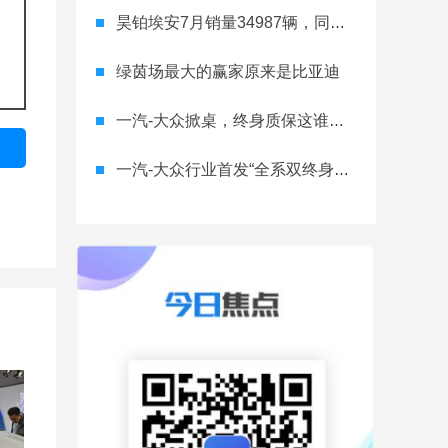
昊铂埃安7月销量34987辆，同比增长31.74%，全新Ray系列蓄势待发
绿茵场最大的赢家原来是比亚迪
一汽-大众掀桌，终身质保这谁顶得住？
一汽-大众行业首发“全系双终身质保” 重树汽车服务新标杆