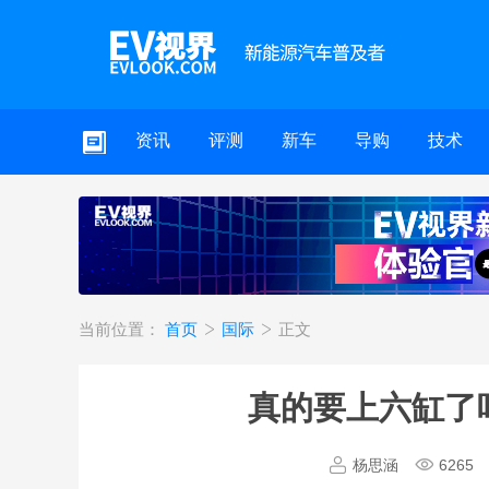
资讯
评测
新车
导购
技术
当前位置：
首页
国际
正文
真的要上六缸了
杨思涵
6265