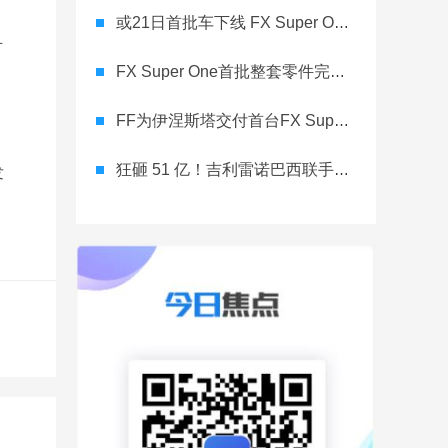
或21日首批车下线 FX Super One在汉福德工厂开始生产
可
FX Super One首批整套零件完成清关 为年内下线进入冲刺
FF为伊涅斯塔交付首台FX Super One 中东公司迈入营收阶段
狂砸 51 亿！吉利雷诺巴西联手，2026 年硬刚南美市场
发