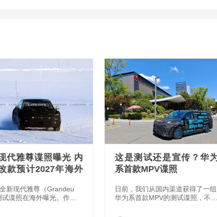
现代雅尊谍照曝光 内
这是测试还是宣传？华
改款预计2027年海外
系首款MPV谍照
全新现代雅尊（Grandeu
日前，我们从国内渠道获得了一组
测试谍照在海外曝光。作为
华为系首款MPV的测试谍照，不
牌旗下的旗舰豪华轿车，此
根据细节来判断，推测这款车并不
的车型是现款第七代雅尊的
是华为与江淮合作将推出的尊界产