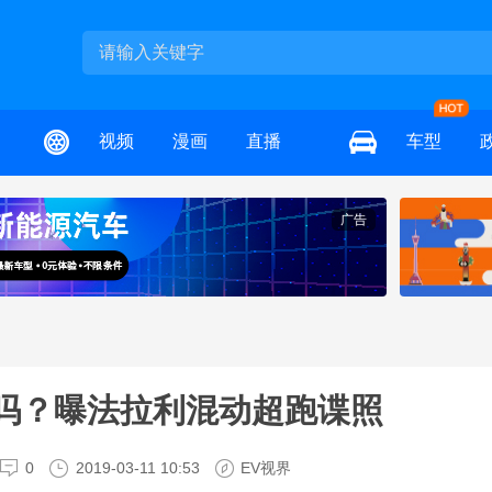
视频
漫画
直播
车型
广告
吗？曝法拉利混动超跑谍照
0
2019-03-11 10:53
EV视界