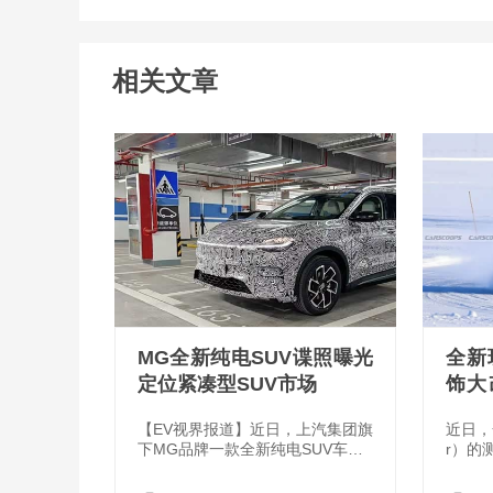
相关文章
MG全新纯电SUV谍照曝光
全新
定位紧凑型SUV市场
饰大
上市
【EV视界报道】近日，上汽集团旗
近日，
下MG品牌一款全新纯电SUV车型
r）的
的测试谍照及相关信息从相关渠道
现代品
曝光。据悉，新车将作为MG4的S
次曝光