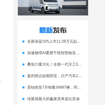
全新深蓝S05上市11.59万元起，全球时尚激光智能SUV全面进阶
加速物理AI重塑干线智慧物流 智加科技战略合作图达通
叠加六重大礼！全新一代天工08 670 Max上市限时价17.99万元
盈利拐点如期而至，日产汽车26财年一季度财报释放稳健增长信号
母
昊铂埃安7月销量34987辆，同比增长31.74%，全新Ray系列蓄势待发
绿茵场最大的赢家原来是比亚迪