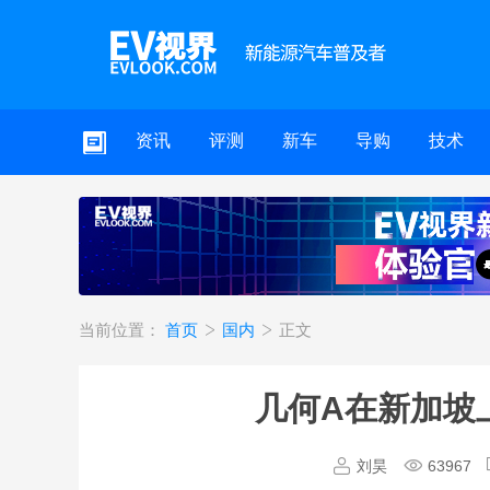
资讯
评测
新车
导购
技术
当前位置：
首页
国内
正文
几何A在新加坡上
刘昊
63967