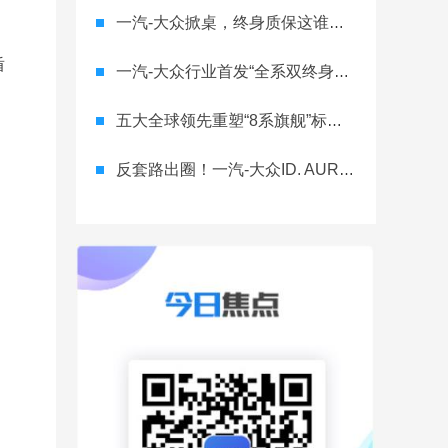
一汽-大众掀桌，终身质保这谁顶得住？
盾
一汽-大众行业首发“全系双终身质保” 重树汽车服务新标杆
五大全球领先重塑“8系旗舰”标杆！神行者8首台量产车下线，8月10日预售
反套路出圈！一汽-大众ID. AURA T6将智舱首秀留给老车主