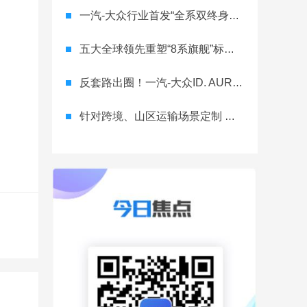
一汽-大众行业首发“全系双终身质保” 重树汽车服务新标杆
五大全球领先重塑“8系旗舰”标杆！神行者8首台量产车下线，8月10日预售
反套路出圈！一汽-大众ID. AURA T6将智舱首秀留给老车主
针对跨境、山区运输场景定制 长城重卡G1050单驱版亮相工信部公告