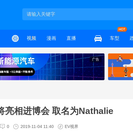
视频
漫画
直播
车型
广告
相进博会 取名为Nathalie
0
2019-11-04 11:40
EV视界