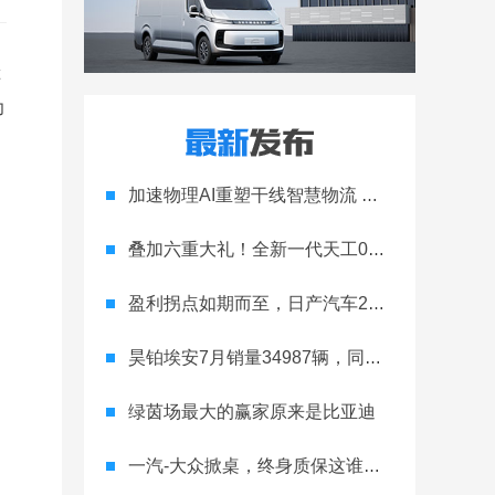
力
加速物理AI重塑干线智慧物流 智加科技战略合作图达通
叠加六重大礼！全新一代天工08 670 Max上市限时价17.99万元
盈利拐点如期而至，日产汽车26财年一季度财报释放稳健增长信号
昊铂埃安7月销量34987辆，同比增长31.74%，全新Ray系列蓄势待发
绿茵场最大的赢家原来是比亚迪
一汽-大众掀桌，终身质保这谁顶得住？