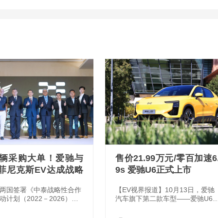
万辆采购大单！爱驰与
售价21.99万元/零百加速6
菲尼克斯EV达成战略
9s 爱驰U6正式上市
两国签署《中泰战略性合作
【EV视界报道】10月13日，爱驰
动计划（2022－2026）》
汽车旗下第二款车型——爱驰U6
件的东风，亚太经合组织
式上市。新车共推出PLAY版和好
EC）2022年度会议之后中泰
声音特别版2款车型，售价均为21.