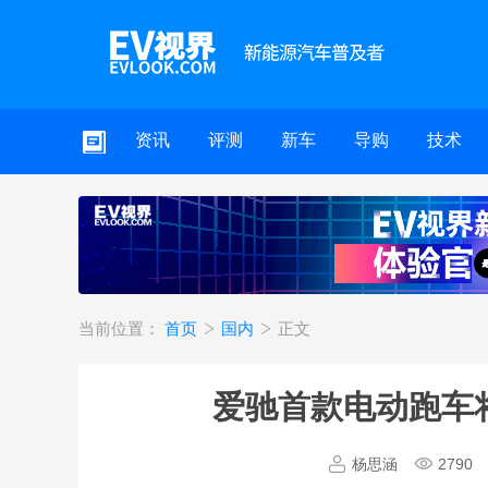
资讯
评测
新车
导购
技术
当前位置：
首页
国内
正文
爱驰首款电动跑车将亮
杨思涵
2790