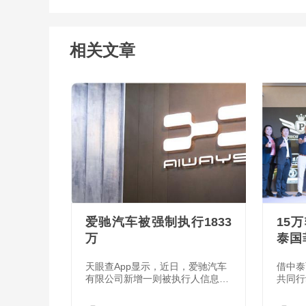
相关文章
爱驰汽车被强制执行1833
15
万
泰国
合作
天眼查App显示，近日，爱驰汽车
借中泰
有限公司新增一则被执行人信息，
共同行
执行标的1833万余元，执行法院为
合作文
南昌县人民法院。
（AP