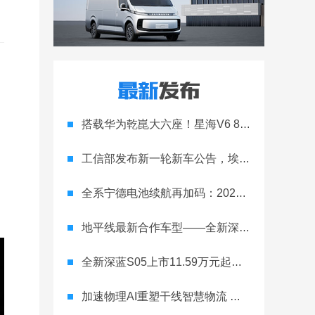
搭载华为乾崑大六座！星海V6 8月8日开启预售
工信部发布新一轮新车公告，埃安Ray 7引发关注
全系宁德电池续航再加码：2027款埃安RT上市，9.98万元起
地平线最新合作车型——全新深蓝S05正式上市！
全新深蓝S05上市11.59万元起，全球时尚激光智能SUV全面进阶
加速物理AI重塑干线智慧物流 智加科技战略合作图达通