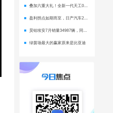
叠加六重大礼！全新一代天工08 670 Max上市限时价17.99万元
盈利拐点如期而至，日产汽车26财年一季度财报释放稳健增长信号
昊铂埃安7月销量34987辆，同比增长31.74%，全新Ray系列蓄势待发
绿茵场最大的赢家原来是比亚迪