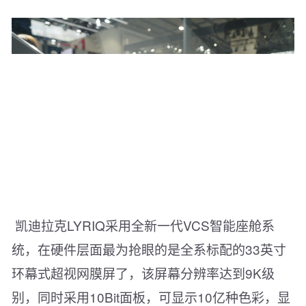
凯迪拉克LYRIQ采用全新一代VCS智能座舱系
统，在硬件层面最为抢眼的是全系标配的33英寸
环幕式超视网膜屏了，该屏幕分辨率达到9K级
别，同时采用10Bit面板，可显示10亿种色彩，显