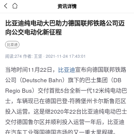


资讯详情
比亚迪纯电动大巴助力德国联邦铁路公司迈
向公交电动化新征程
比亚迪
阅读:274 作者: 王坚 · 2021-11-24 17:43:01
当地时间11月22日，
比亚迪
宣布向德国联邦铁路
公司（Deutsche Bahn）旗下的巴士集团（DB
Regio Bus）交付首批5台全新一代12米纯电动巴
士，车辆现已在德国巴登-符腾堡州卡尔斯鲁厄区
投入运营。这是继2020年22台比亚迪纯电动巴士
交付德国鲁尔区并顺利投入运营一年后，比亚迪
在汽车工业强国德国市场的又一重大里程碑。