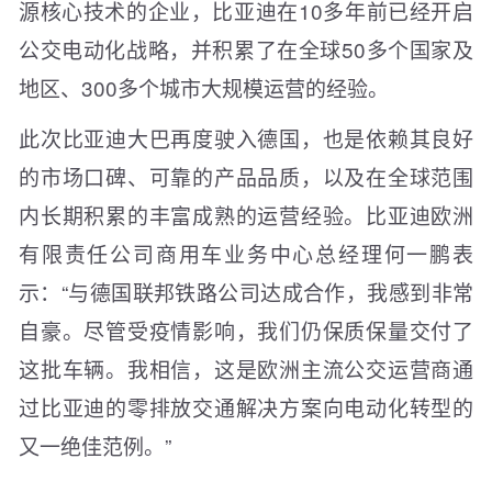
源核心技术的企业，比亚迪在10多年前已经开启
公交电动化战略，并积累了在全球50多个国家及
地区、300多个城市大规模运营的经验。
此次比亚迪大巴再度驶入德国，也是依赖其良好
的市场口碑、可靠的产品品质，以及在全球范围
内长期积累的丰富成熟的运营经验。比亚迪欧洲
有限责任公司商用车业务中心总经理何一鹏表
示：“与德国联邦铁路公司达成合作，我感到非常
自豪。尽管受疫情影响，我们仍保质保量交付了
这批车辆。我相信，这是欧洲主流公交运营商通
过比亚迪的零排放交通解决方案向电动化转型的
又一绝佳范例。”