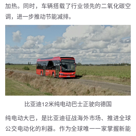
加热。同时，车辆搭载了行业领先的二氧化碳空
调，进一步推动节能减排。
比亚迪12米纯电动巴士正驶向德国
纯电动大巴，是比亚迪征战海外市场、推进全球
公交电动化的利器。作为全球唯一一家掌握新能