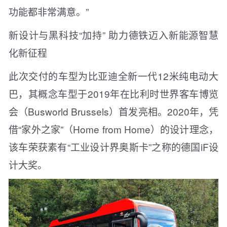
功能都非常满意。”
新设计与黑科技“加持” 助力德铁迈入新能源智慧
化新征程
此次交付的车型为比亚迪全新一代12米纯电动大
巴，其概念车型于2019年在比利时世界客车博览
会（Busworld Brussels）首发亮相。2020年，凭
借“家外之家”（Home from Home）的设计理念，
该车荣获素有“工业设计界奥斯卡”之称的德国iF设
计大奖。