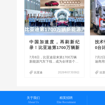
中国加速度，再刷新纪
技术
录！比亚迪第1700万辆新
0台
能源汽车锁定海豹08
五佳
7月8日，比亚迪迎来第1700万辆
7月2
新能源汽车下线，成为全球首个达
迪商用
成该里程碑的车企，海洋网大型旗
卡T5
舰家轿海豹08也正式成为第1700
行。首
比亚迪
2026年07月09日
比
万辆下线车型。值得注意的是，比
交付大
亚迪仅耗时不到3个月，便实现从1
并将投
600万辆至1700万辆的产量跨越，
运营场
再度刷新全球新能源汽车产业
运输，
的“中国加速度”。
运营成
绿色物
关于我们
精英招聘
About Us
Elite Recruitment