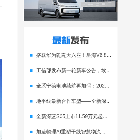
搭载华为乾崑大六座！星海V6 8月8日开启预售
工信部发布新一轮新车公告，埃安Ray 7引发关注
全系宁德电池续航再加码：2027款埃安RT上市，9.98万元起
地平线最新合作车型——全新深蓝S05正式上市！
全新深蓝S05上市11.59万元起，全球时尚激光智能SUV全面进阶
加速物理AI重塑干线智慧物流 智加科技战略合作图达通