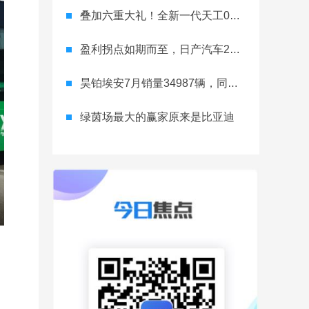
叠加六重大礼！全新一代天工08 670 Max上市限时价17.99万元
盈利拐点如期而至，日产汽车26财年一季度财报释放稳健增长信号
昊铂埃安7月销量34987辆，同比增长31.74%，全新Ray系列蓄势待发
绿茵场最大的赢家原来是比亚迪