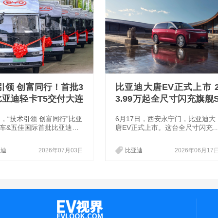
引领 创富同行！首批3
比亚迪大唐EV正式上市 
比亚迪轻卡T5交付大连
3.99万起全尺寸闪充旗舰
UV来了
日，“技术引领 创富同行”比亚
6月17日，西安永宁门，比亚迪大
车&五佳国际首批比亚迪轻
唐EV正式上市。这台全尺寸闪充
交付活动在辽宁大连顺利举
舰SUV，售价23.99万～30.99万
批30台比亚迪轻卡T5正式
元，一口气甩出29项全球第一。
亚迪
2026年07月03日
比亚迪
2026年06月17
连五佳国际贸易有限公司，
面看是一次常规的旗舰发布，但如
入城市配送、快消品运输等
果仔细拆解它的每一项参数，你会
景，以新能源技术赋能物流
发现：比亚迪这次不是在做产品，
为企业提升运营效率、降低
而是在定标准。
本提供有力支撑，助力滨城
流发展。