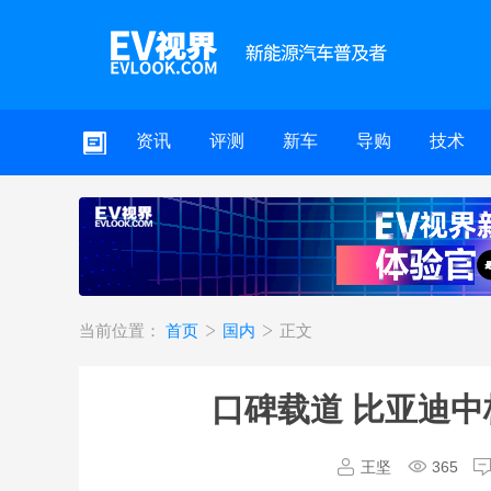
资讯
评测
新车
导购
技术
当前位置：
首页
国内
正文
口碑载道 比亚迪
王坚
365