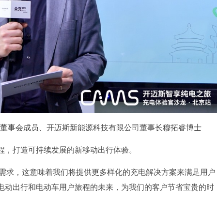
董事会成员、开迈斯新能源科技有限公司董事长穆拓睿博士
程，打造可持续发展的新移动出行体验。
化的需求，这意味着我们将提供更多样化的充电解决方案来满足用户
电动出行和电动车用户旅程的未来，为我们的客户节省宝贵的时