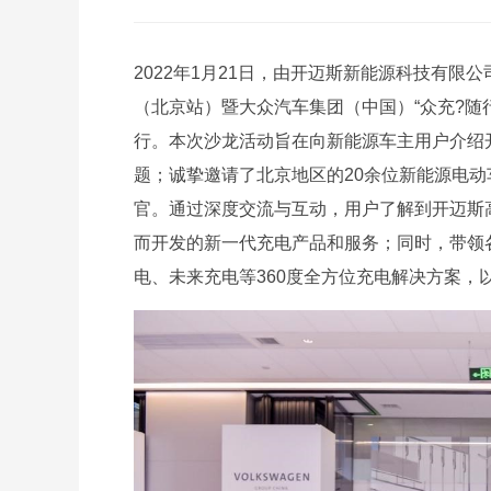
2022年1月21日，由开迈斯新能源科技有限公
（北京站）暨大众汽车集团（中国）“众充?随
行。本次沙龙活动旨在向新能源车主用户介绍
题；诚挚邀请了北京地区的20余位新能源电
官。通过深度交流与互动，用户了解到开迈斯
而开发的新一代充电产品和服务；同时，带领
电、未来充电等360度全方位充电解决方案，