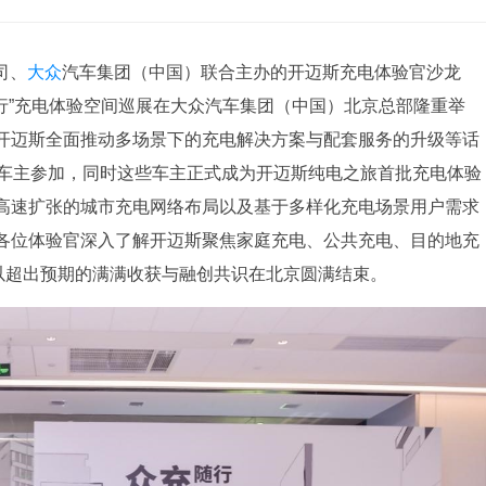
司、
大众
汽车集团（中国）联合主办的开迈斯充电体验官沙龙
行”充电体验空间巡展在大众汽车集团（中国）北京总部隆重举
开迈斯全面推动多场景下的充电解决方案与配套服务的升级等话
动车主参加，同时这些车主正式成为开迈斯纯电之旅首批充电体验
高速扩张的城市充电网络布局以及基于多样化充电场景用户需求
各位体验官深入了解开迈斯聚焦家庭充电、公共充电、目的地充
以超出预期的满满收获与融创共识在北京圆满结束。