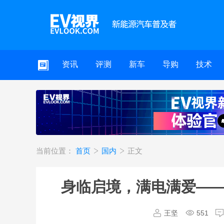
资讯
评测
新车
导购
技术
当前位置：
首页
国内
正文
身临启境，满电满爱—
王坚
551