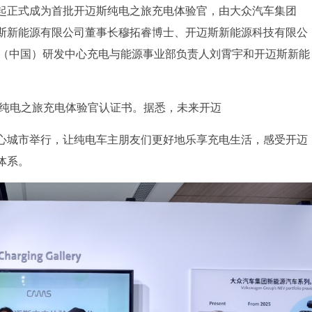
起正式成为首批开迈斯纯电之旅充电体验官，由大众汽车集团
斯新能源有限公司董事长穆拓睿博士、开迈斯新能源科技有限公
团（中国）研发中心充电与能源事业部负责人刘霄宇和开迈斯新能
享纯电之旅充电体验官认证书。据悉，未来开迈
心城市举行，让纯电车主朋友们更好地乐享充电生活，感受开迈
体系。