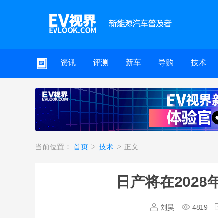
资讯
评测
新车
导购
技术
当前位置：
首页
技术
正文
日产将在202
刘昊
4819