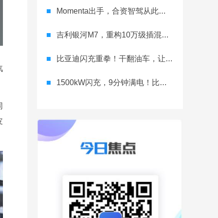
Momenta出手，合资智驾从此领跑？
吉利银河M7，重构10万级插混价值
比亚迪闪充重拳！干翻油车，让行业再无退路
汽
1500kW闪充，9分钟满电！比亚迪真敢卷
同
皮