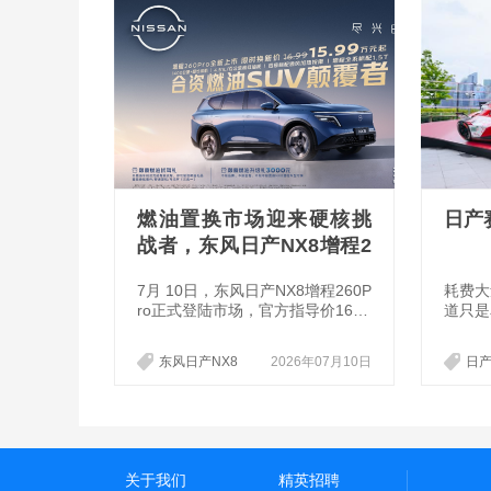
燃油置换市场迎来硬核挑
日产
战者，东风日产NX8增程2
60Pro重构15万级家用SU
7月 10日，东风日产NX8增程260P
耗费大
V格局
ro正式登陆市场，官方指导价16.9
道只是
9万元，限时权益价下探至15.99万
产用连
元，精准卡位15万级核心区间，直
了不一
东风日产NX8
2026年07月10日
日
接向传统合资燃油SUV发起正面竞
争，也为手握燃油车置换需求的消
费者提供了一套更均衡、更全面的
出行解决方案。
关于我们
精英招聘