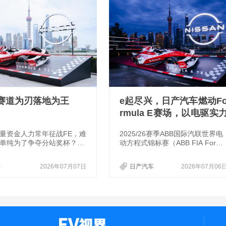
赛道为刃落地为王
e起尽兴，日产汽车燃动F
rmula E赛场，以电驱实
焕新前行
量资金人力常年征战FE，难
2025/26赛季ABB国际汽联世界电
单纯为了争夺分站奖杯？日
动方程式锦标赛（ABB FIA Formu
续八个赛季的参赛经历给出
a E World Championship）上海
样的答案。
在上海国际赛车场重燃战火。作为
产
2026年07月07日
日产汽车
2026年07月06
连续征战Formula E赛场八个赛季
的全球汽车制造商，日产汽车于比
赛当晚举办了专属私享盛宴。日产
汽车全球执委会委员兼中国区主席
马智欣，日产汽车公司执行高管、
东风汽车有限公司副总裁、东风日
产乘用车公司总经理关口勋，日产