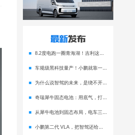
8.2度电跑一圈青海湖！吉利这波电驱技术有点狠
车规级黑科技量产！小鹏就靠一块玻璃，直接拉开旗舰差距？
为什么说智驾的未来，是绕不开的物理 AI？
奇瑞犀牛固态电池：用底气，打破续航焦虑
从犀牛电池到固态布局，电车三大焦虑被奇瑞化解？
小鹏第二代 VLA，把智驾还给普通人