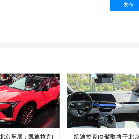
发布
24北京车展：凯迪拉克I
凯迪拉克IQ傲歌将于北