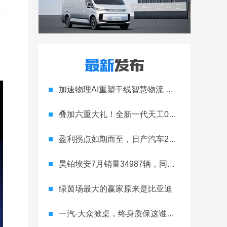
开
加速物理AI重塑干线智慧物流 智加科技战略合作图达通
叠加六重大礼！全新一代天工08 670 Max上市限时价17.99万元
盈利拐点如期而至，日产汽车26财年一季度财报释放稳健增长信号
昊铂埃安7月销量34987辆，同比增长31.74%，全新Ray系列蓄势待发
绿茵场最大的赢家原来是比亚迪
一汽-大众掀桌，终身质保这谁顶得住？