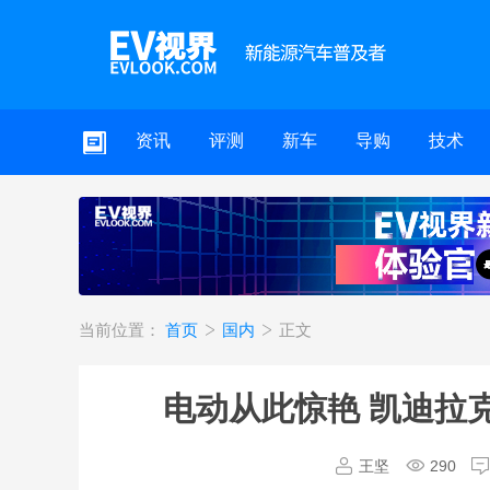
资讯
评测
新车
导购
技术
当前位置：
首页
国内
正文
电动从此惊艳 凯迪拉克
王坚
290