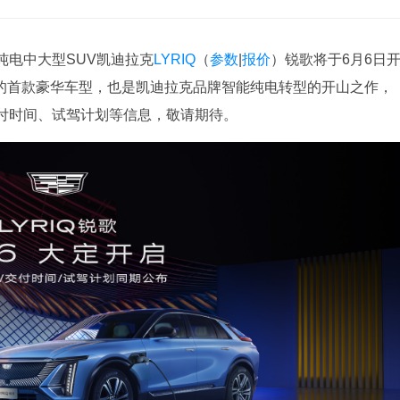
纯电中大型SUV凯迪拉克
LYRIQ
（
参数
|
报价
）锐歌将于6月6日
国内的首款豪华车型，也是凯迪拉克品牌智能纯电转型的开山之作，
付时间、试驾计划等信息，敬请期待。