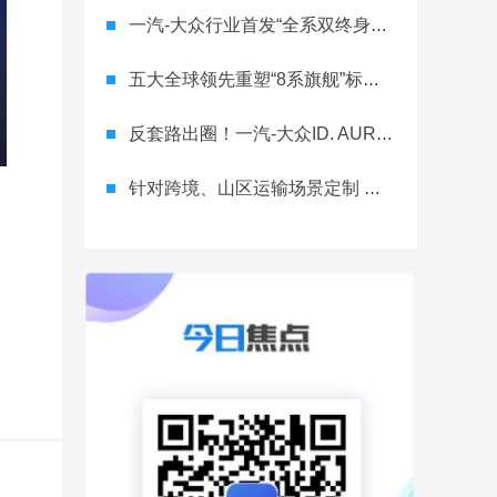
一汽-大众行业首发“全系双终身质保” 重树汽车服务新标杆
五大全球领先重塑“8系旗舰”标杆！神行者8首台量产车下线，8月10日预售
反套路出圈！一汽-大众ID. AURA T6将智舱首秀留给老车主
针对跨境、山区运输场景定制 长城重卡G1050单驱版亮相工信部公告