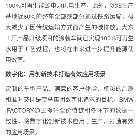
100%可再生能源电力供电生产。此外，沈阳生产
基地近80%的整车全部或部分通过铁路运输，极
大减少了因传统运输方式而产生的碳排放。大东
工厂产品升级项目的涂装车间已实现100%可再生
水用于工艺过程，也将在未来进一步提升能源使
用效率。
数字化：用创新技术打造有效应用场景
定制的车型产品、满意的客户体验、卓越的品质
和准时交付是宝马集团数字化追求的目标。BMW
iFACTORY通过提升全价值链和各环节的数据一
致性，将数字化创新技术应用于生产，打造有效
的应用场景。