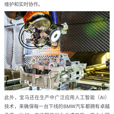
维护和实时协作。
此外，宝马还在生产中广泛应用人工智能（AI）
技术，来确保每一台下线的BMW汽车都拥有卓越