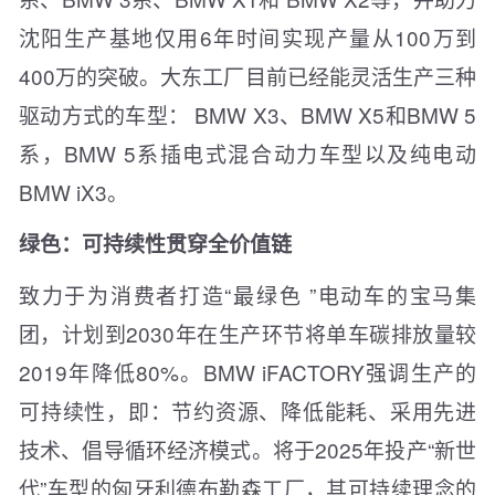
沈阳生产基地仅用6年时间实现产量从100万到
400万的突破。大东工厂目前已经能灵活生产三种
驱动方式的车型： BMW X3、BMW X5和BMW 5
系，BMW 5系插电式混合动力车型以及纯电动
BMW iX3。
绿色：可持续性贯穿全价值链
致力于为消费者打造“最绿色 ”电动车的宝马集
团，计划到2030年在生产环节将单车碳排放量较
2019年降低80%。BMW iFACTORY强调生产的
可持续性，即：节约资源、降低能耗、采用先进
技术、倡导循环经济模式。将于2025年投产“新世
代”车型的匈牙利德布勒森工厂，其可持续理念的