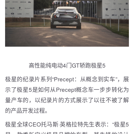
高性能纯电动4门GT轿跑极星5
极星的纪录片系列“Precept：从概念到实车”，展
示了极星5是如何从Precept概念车一步步转化为
量产车的，以纪录片的方式展示了以往不被了解
的产品开发过程。
极星全球CEO托马斯·英格拉特先生表示：“极星5