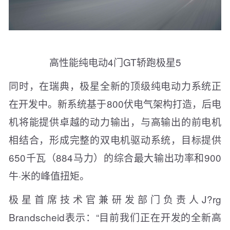
高性能纯电动4门GT轿跑极星5
同时，在瑞典，极星全新的顶级纯电动力系统正
在开发中。新系统基于800伏电气架构打造，后电
机将能提供卓越的动力输出，与高输出的前电机
相结合，形成完整的双电机驱动系统，目标提供
650千瓦（884马力）的综合最大输出功率和900
牛·米的峰值扭矩。
极星首席技术官兼研发部门负责人J?rg
Brandscheid表示：“目前我们正在开发的全新高