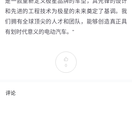
是一款重新定义极星品牌的车型，其先锋的设计
和先进的工程技术为极星的未来奠定了基调。我
们拥有全球顶尖的人才和团队，能够创造真正具
有划时代意义的电动汽车。”

0
评论