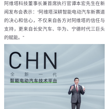
阿维塔科技董事长兼首席执行官谭本宏先生在新
闻发布会表示：“阿维塔深耕智能电动汽车新赛道
的决心和信心，不仅来自各方对阿维塔的信任与
支持，更来自长安汽车、华为、宁德时代三巨头
的赋能。”