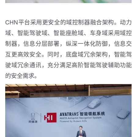
CHN平台采用更安全的域控制器融合架构。动力
域、智能驾驶域、智能座舱域、车身域采用域控
制器，信息分层部署，纵深一体化防御，信息交
互更高效安全。同时，底盘域冗余架构，智能驾
驶域冗余通讯，充分满足高阶智能驾驶辅助功能
的安全需求。