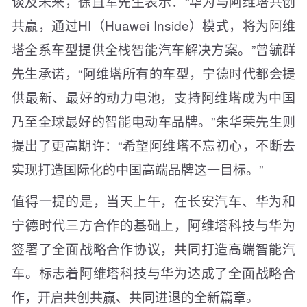
谈及未来，徐直军先生表示：“华为与阿维塔共创
共赢，通过HI（Huawei Inside）模式，将为阿维
塔全系车型提供全栈智能汽车解决方案。”曾毓群
先生承诺，“阿维塔所有的车型，宁德时代都会提
供最新、最好的动力电池，支持阿维塔成为中国
乃至全球最好的智能电动车品牌。”朱华荣先生则
提出了更高期许：“希望阿维塔不忘初心，不断去
实现打造国际化的中国高端品牌这一目标。”
值得一提的是，当天上午，在长安汽车、华为和
宁德时代三方合作的基础上，阿维塔科技与华为
签署了全面战略合作协议，共同打造高端智能汽
车。标志着阿维塔科技与华为达成了全面战略合
作，开启共创共赢、共同进退的全新篇章。