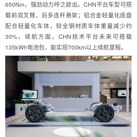
650Nm，强劲动力呼之欲出。CHN平台车型可搭
载前双叉臂、后多连杆悬架；铝合金轻量化底盘
配合轻量化车体，较全钢材质车体重量减少约
30%。续航方面，CHN技术平台未来可搭载
135kWh电池包，能实现700km以上续航里程。