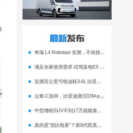
混
奇瑞 L4 Robotaxi 实测，不炫技只落地
满足全家使用需求 试驾蓝电E5 PLUS长续航版
实测百公里亏电油耗3.6L 比亚迪宋L DM-i不仅仅颜值在线
云辇-C加持，比亚迪唐/汉DM-p战神版诠释如何可快可野
中型增程SUV不到17万就能拿下 新款零跑C11到底有多顶？
真的是“混比电香”？第9代凯美瑞全是“心机”