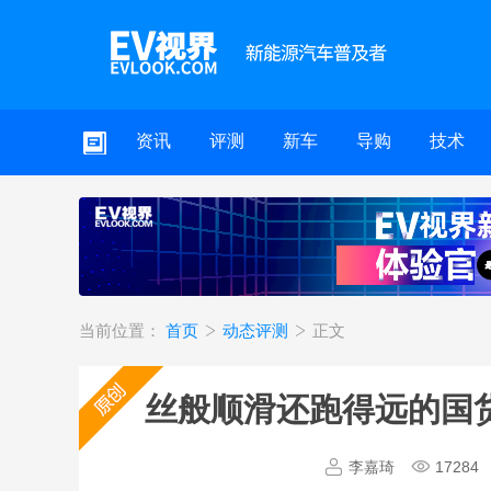
资讯
评测
新车
导购
技术
当前位置：
首页
动态评测
正文
丝般顺滑还跑得远的国货之
李嘉琦
17284