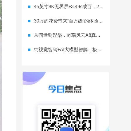
45英寸8K无界屏+3.49s破百，22.88万的银河E8性能版有多能打？
30万的花费带来“百万级”的体验？全球首款标配800V的MPV是如何做到的
从问世到涅槃，奇瑞风云A8真能压到燃油车最一根救命稻草？
纯视觉智驾+AI大模型智舱，极越01要重新定义智能汽车了？