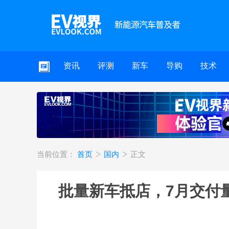
资讯
评测
新车
导购
技术
当前位置：
首页
国内
正文
批量新车抵店，7月交付量预