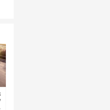
供
e
宣