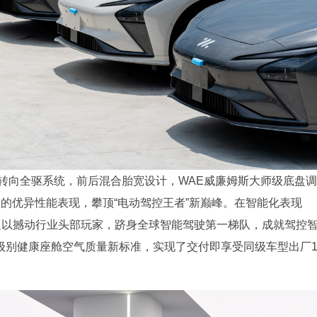
转向全驱系统，前后混合胎宽设计，WAE威廉姆斯大师级底盘调
时制动的优异性能表现，攀顶“电动驾控王者”新巅峰。在智能化表现
验，足以撼动行业头部玩家，跻身全球智能驾驶第一梯队，成就驾控
净味级别健康座舱空气质量新标准，实现了交付即享受同级车型出厂