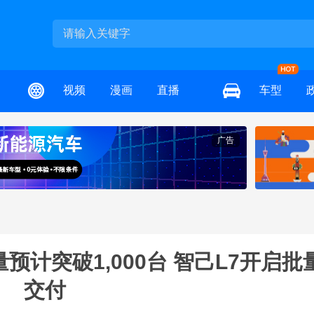
视频
漫画
直播
车型
广告
计突破1,000台 智己L7开启批
交付