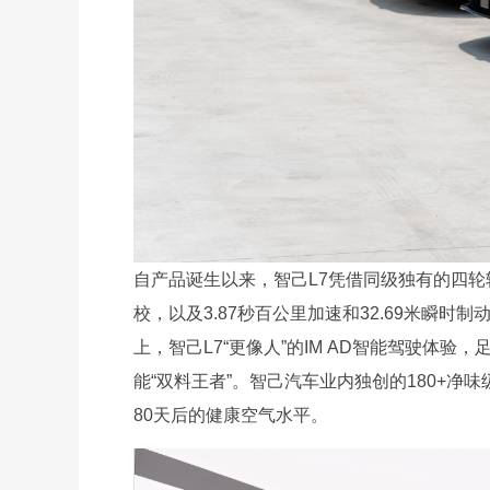
自产品诞生以来，智己L7凭借同级独有的四轮
校，以及3.87秒百公里加速和32.69米瞬
上，智己L7“更像人”的IM AD智能驾驶体
能“双料王者”。智己汽车业内独创的180+
80天后的健康空气水平。