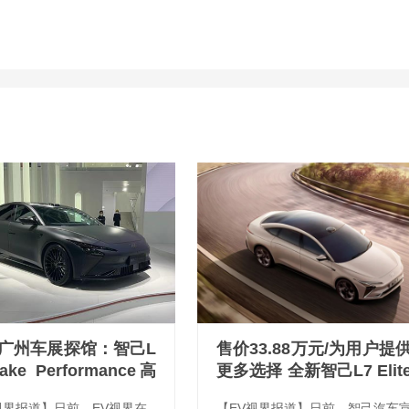
22广州车展探馆：智己L
售价33.88万元/为用户提
ake Performance高
更多选择 全新智己L7 Elit
版
后驱版开启预售
视界报道】日前，EV视界在
【EV视界报道】日前，智己汽车