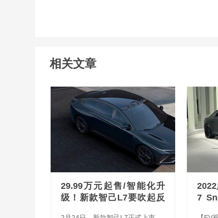
相关文章
29.99万元起售/智能化升
20
级！新款智己L7要吹起反
7 Sn
攻号角？
性能
2月24日，新款智己L7正式上市，
【EV