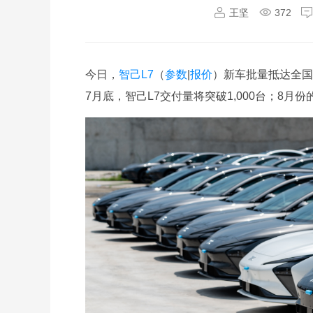
王坚
372
今日，
智己L7
（
参数
|
报价
）新车批量抵达全国
7月底，智己L7交付量将突破1,000台；8