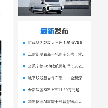
搭载华为乾崑大六座！星海V6 8月8日开启预售
工信部发布新一轮新车公告，埃安Ray 7引发关注
全系宁德电池续航再加码：2027款埃安RT上市，9.98万元起
地平线最新合作车型——全新深蓝S05正式上市！
全新深蓝S05上市11.59万元起，全球时尚激光智能SUV全面进阶
加速物理AI重塑干线智慧物流 智加科技战略合作图达通