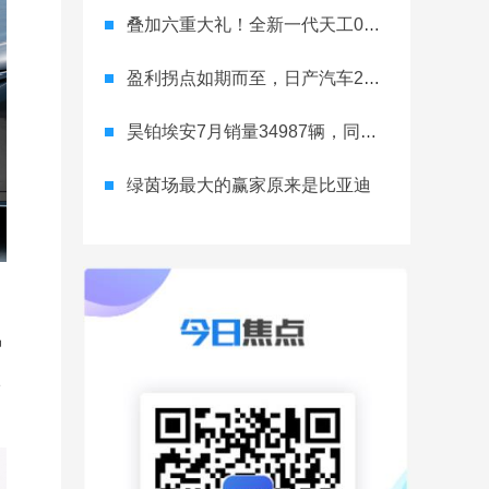
叠加六重大礼！全新一代天工08 670 Max上市限时价17.99万元
盈利拐点如期而至，日产汽车26财年一季度财报释放稳健增长信号
昊铂埃安7月销量34987辆，同比增长31.74%，全新Ray系列蓄势待发
绿茵场最大的赢家原来是比亚迪
智
1