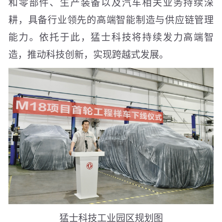
和零部件、生产装备以及汽车相关业务持续深
耕，具备行业领先的高端智能制造与供应链管理
能力。依托于此，猛士科技将持续发力高端智
造，推动科技创新，实现跨越式发展。
猛士科技工业园区规划图