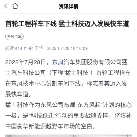


资讯详情
首轮工程样车下线 猛士科技迈入发展快车道
东风汽车
阅读:414 作者: 王坚 · 2022-07-28 18:16:09
2022年7月28日，
东风
汽车集团股份有限公司猛
士汽车科技公司（下称“猛士科技”）首轮工程样车
在东风技术中心试制车间下线，标志着其迈入发
展快车道。
猛士科技作为东风公司布局“东方风起”计划的核心
一极，是“科技跃迁”行动的重要战略支撑，将填补
中国豪华新能源越野车市场的空白。