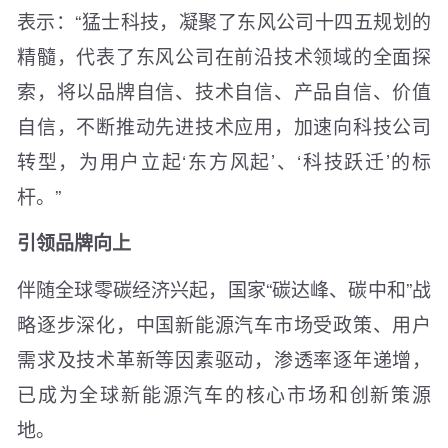
表示：“猛士科技，凝聚了东风公司十四五规划的
精髓，代表了东风公司在前沿技术领域的全面探
索，将以品牌自信、技术自信、产品自信、价值
自信，不断推动先进技术应用，加速向科技公司
转型，为用户立起‘东方风起’、‘科技跃迁’的标
杆。”
引领品牌向上
伴随全球零碳经济兴起，国家“碳达峰、碳中和”战
略逐步深化，中国新能源汽车市场受政策、用户
需求及技术革新等因素驱动，渗透率逐年递增，
已成为全球新能源汽车的核心市场和创新策源
地。