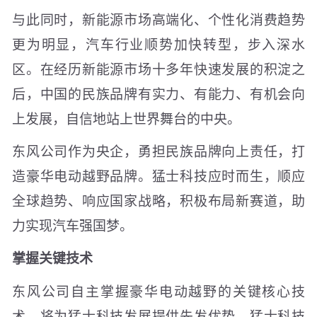
与此同时，新能源市场高端化、个性化消费趋势
更为明显，汽车行业顺势加快转型，步入深水
区。在经历新能源市场十多年快速发展的积淀之
后，中国的民族品牌有实力、有能力、有机会向
上发展，自信地站上世界舞台的中央。
东风公司作为央企，勇担民族品牌向上责任，打
造豪华电动越野品牌。猛士科技应时而生，顺应
全球趋势、响应国家战略，积极布局新赛道，助
力实现汽车强国梦。
掌握关键技术
东风公司自主掌握豪华电动越野的关键核心技
术，将为猛士科技发展提供先发优势。猛士科技