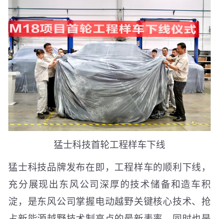
猛士科技
首轮工程样车下线
猛士科技品牌发布在即，工程样车的顺利下线，
充分展现出东风公司深厚的技术储备和造车积
淀，是东风公司掌握电动越野关键核心技术、抢
占新能源越野技术制高点的最新表率，同时也是