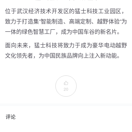
位于武汉经济技术开发区的猛士科技工业园区，
致力于打造集”智能制造、高端定制、越野体验”为
一体的绿色智慧工厂，成为中国车谷的新名片。
面向未来，猛士科技将致力于成为豪华电动越野
文化领先者，为中国民族品牌向上注入新动能。

20
评论