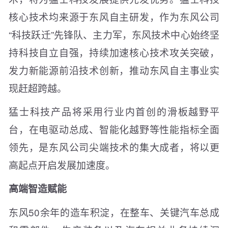
核心技术均来源于东风自主研发，作为东风公司
“科技跃迁”先锋队、主力军，东风技术中心始终坚
持科技自立自强，持续加速核心技术攻关突破，
发力新能源前沿技术创新，推动东风自主事业实
现赶超跨越。
猛士科技产品将采用行业内首创的滑板越野平
台，在电驱动总成、智能化越野等性能指标全面
领先，是东风公司尖端技术的集大成者，将以更
高起点开启发展加速度。
高端智造赋能
东风50余年的造车积淀，在整车、关键汽车总成