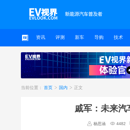
资讯
评测
新车
导购
技术
当前位置：
首页
国内
正文
戚军：未来汽
杨思涵
4482