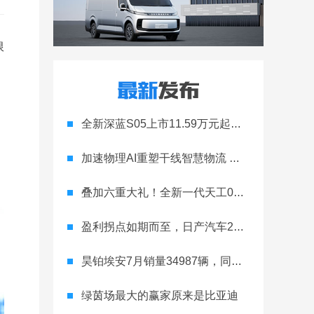
限
全新深蓝S05上市11.59万元起，全球时尚激光智能SUV全面进阶
加速物理AI重塑干线智慧物流 智加科技战略合作图达通
叠加六重大礼！全新一代天工08 670 Max上市限时价17.99万元
盈利拐点如期而至，日产汽车26财年一季度财报释放稳健增长信号
昊铂埃安7月销量34987辆，同比增长31.74%，全新Ray系列蓄势待发
绿茵场最大的赢家原来是比亚迪