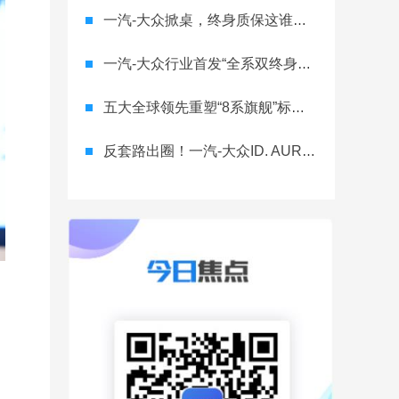
一汽-大众掀桌，终身质保这谁顶得住？
一汽-大众行业首发“全系双终身质保” 重树汽车服务新标杆
五大全球领先重塑“8系旗舰”标杆！神行者8首台量产车下线，8月10日预售
反套路出圈！一汽-大众ID. AURA T6将智舱首秀留给老车主