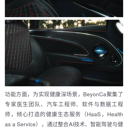
功能方面，为实现健康深场景，BeyonCa聚集了
专家医生团队、汽车工程师、软件与数据工程
师，倾心打造的健康生态服务（HaaS，Health
as a Service），通过整合AI技术、智能驾驶与健