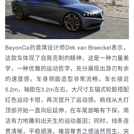
BeyonCa的首席设计师Dirk van Braeckel表示，
这款车体现了自我克制的精神，这是一种力量美
学，一种优雅的运动哲学，充分展现出游刃有余
的速度感。车身侧面造型非常流畅，车长接近
5.2m，轴距在3.2m左右，大尺寸五辐式轮毂搭配
红色运动卡钳，再次提升了运动感。肩线从大灯
顶部开始一直向后延伸，在车尾部略有下探，简
洁有力地雕刻出天生的运动基因；同时，线条连
贯清晰，平稳顺滑，雍容尊贵之感油然而生。突