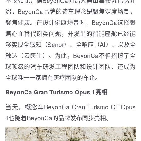
不仅如此，据BeyonCa创始人兼董事长苏伟铭介
绍，BeyonCa品牌的造车理念是聚焦深度场景，
聚焦健康。在设计健康场景时，BeyonCa选择聚
焦心血管代谢类问题，开发出的智能座舱已经能
够实现全感知（Senor）、全响应（AI）、以及全
触达（云医生）。为此，BeyonCa不但招揽了全
球顶级的汽车研发工程团队和设计团队、还成为
全球唯一一家拥有医疗团队的车企。
BeyonCa Gran Turismo Opus 1亮相
当天，概念车BeyonCa Gran Turismo GT Opus
1也随着BeyonCa的品牌发布同步亮相。