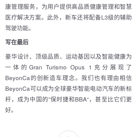
康管理服务，为用户提供高品质健康管理和智慧
医疗解决方案。此外，新车还将配备L3级的辅助
驾驶功能。
写在最后
豪华设计、顶级品质、运动基因以及智能健康为
一体的Gran Turismo Opus 1充分展现了
BeyonCa的创新造车理念。我们也有理由相信
BeyonCa可以成为全球豪华智能电动汽车的新标
杆，成为中国的”保时捷和BBA“，甚至比它们更
好。