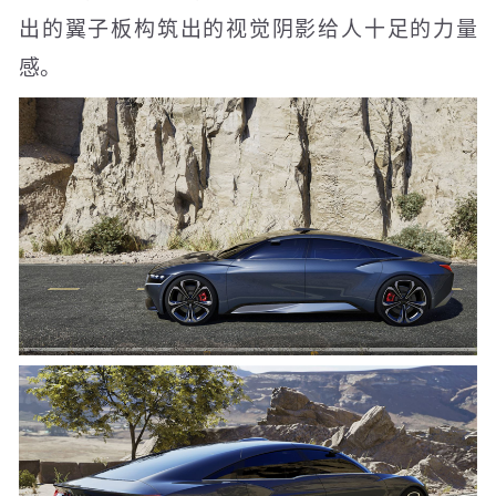
出的翼子板构筑出的视觉阴影给人十足的力量
感。