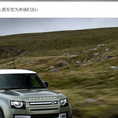
上图车型为奔驰EQG）