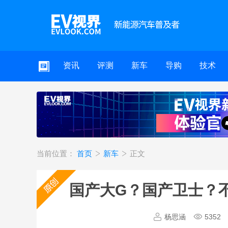
资讯
评测
新车
导购
技术
当前位置：
首页
新车
正文
国产大G？国产卫士？
杨思涵
5352