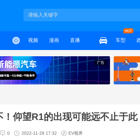
视频
漫画
直播
车型
广告
不！仰望R1的出现可能远不止于此
0
2022-11-28 17:32
EV视界