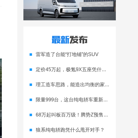
雷军造了台能“打地铺”的SUV
定价45万起，极氪9X五座凭什么领跑高端
理工造车思路，能造出均衡的家用轿跑吗
限量999台，这台纯电轿车重新定义运动家用
68万起叫板百万级！腾势Z预售开启
狼系纯电轿跑凭什么甩开对手？