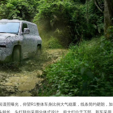
装谍照曝光，仰望R1整体车身比例大气稳重，线条简约硬朗，加
头较长，头灯疑似采用分体式设计，前大灯位于下部。新车采用