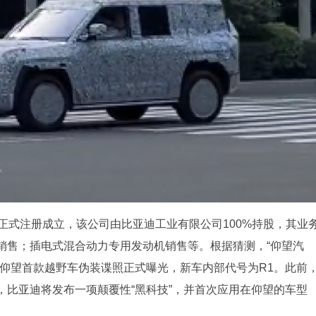
正式注册成立，该公司由比亚迪工业有限公司100%持股，其业
销售；插电式混合动力专用发动机销售等。根据猜测，“仰望汽
，仰望首款越野车伪装谍照正式曝光，新车内部代号为R1。此前
，比亚迪将发布一项颠覆性“黑科技”，并首次应用在仰望的车型