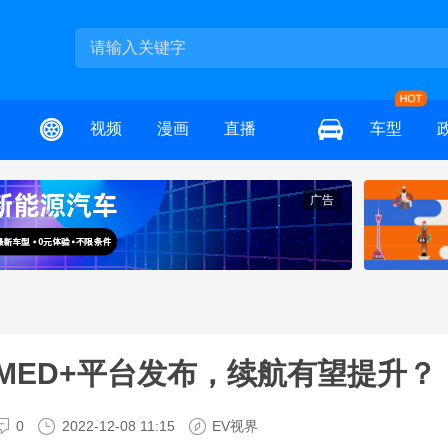
视频
漫画
直播
车型
广告
MED+平台发布，续航有望提升？
0
2022-12-08 11:15
EV视界