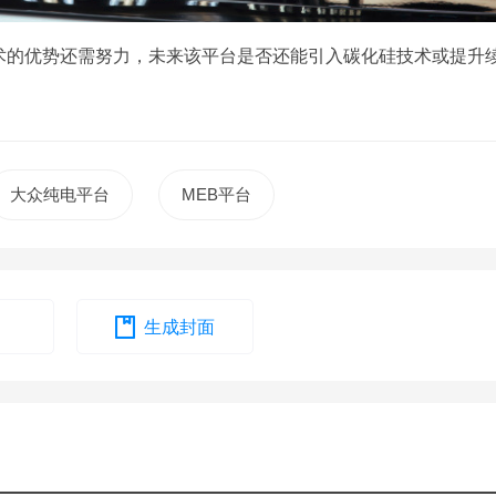
技术的优势还需努力，未来该平台是否还能引入碳化硅技术或提升
大众纯电平台
MEB平台
生成封面