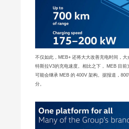
不仅如此，MEB+ 还将大大改善充电时间，大众
特斯拉V3的充电速度。相比之下， MEB 目前
可能会继承 MEB 的 400V 架构。据报道，80
分。