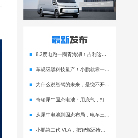
8.2度电跑一圈青海湖！吉利这波电驱技术有点狠
车规级黑科技量产！小鹏就靠一块玻璃，直接拉开旗舰差距？
为什么说智驾的未来，是绕不开的物理 AI？
奇瑞犀牛固态电池：用底气，打破续航焦虑
从犀牛电池到固态布局，电车三大焦虑被奇瑞化解？
小鹏第二代 VLA，把智驾还给普通人