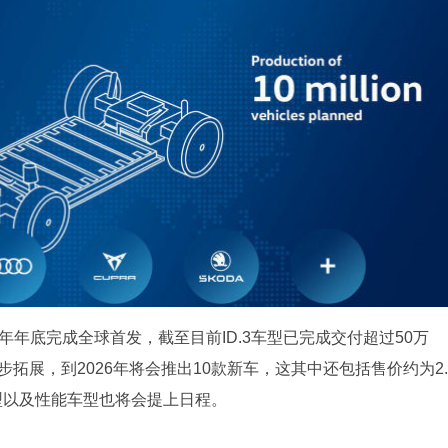
19年年底完成全球首发，截至目前ID.3车型已完成交付超过50万
拓展，到2026年将会推出10款新车，这其中还包括售价约为2.
型以及性能车型也将会提上日程。