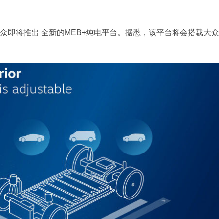
众即将推出 全新的MEB+纯电平台。据悉，该平台将会搭载大众