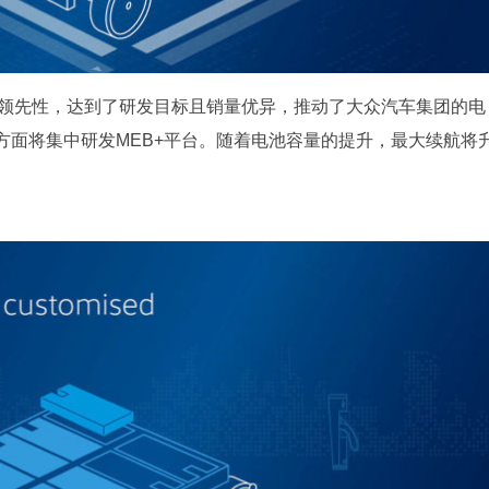
术领先性，达到了研发目标且销量优异，推动了大众汽车集团的电
方面将集中研发MEB+平台。随着电池容量的提升，最大续航将