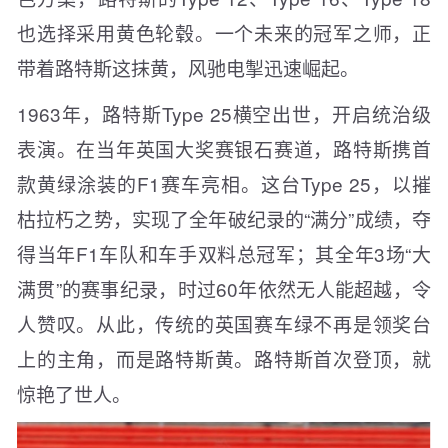
也选择采用黄色轮毂。一个未来的冠军之师，正
带着路特斯这抹黄，风驰电掣迅速崛起。
1963年，路特斯Type 25横空出世，开启统治级
表演。在当年英国大奖赛银石赛道，路特斯携首
款黄绿涂装的F1赛车亮相。这台Type 25，以摧
枯拉朽之势，实现了全年破纪录的“满分”成绩，夺
得当年F1车队和车手双料总冠军；其全年3场“大
满贯”的赛事纪录，时过60年依然无人能超越，令
人赞叹。从此，传统的英国赛车绿不再是领奖台
上的主角，而是路特斯黄。路特斯首次登顶，就
惊艳了世人。