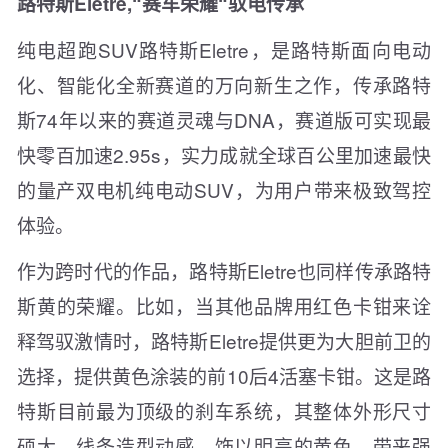
路特斯Eletre,“赛车荣耀“驭电传承
纯电超跑SUV路特斯Eletre，是路特斯面向电动
化、智能化全新赛道的万向新生之作，传承路特
斯74年以来的赛道灵魂与DNA，赛道版可实现最
快零百加速2.95s，实力成就全球百公里加速最快
的量产双电机纯电动SUV，为用户带来极致驾控
体验。
作为跨时代的作品，路特斯Eletre也同样传承路特
斯黄的荣耀。比如，当其他品牌用红色卡钳来诠
释驾驭激情时，路特斯Eletre提供更为大胆前卫的
选择，提供黄色涂装的前10后4活塞卡钳。这是路
特斯目前最为顶级的刹车系统，其整体外形尺寸
硕大，线条造型动感，饰以明亮的黄色，带来强