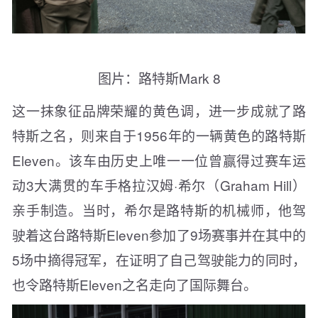
图片：路特斯Mark 8
这一抹象征品牌荣耀的黄色调，进一步成就了路
特斯之名，则来自于1956年的一辆黄色的路特斯
Eleven。该车由历史上唯一一位曾赢得过赛车运
动3大满贯的车手格拉汉姆·希尔（Graham Hill）
亲手制造。当时，希尔是路特斯的机械师，他驾
驶着这台路特斯Eleven参加了9场赛事并在其中的
5场中摘得冠军，在证明了自己驾驶能力的同时，
也令路特斯Eleven之名走向了国际舞台。