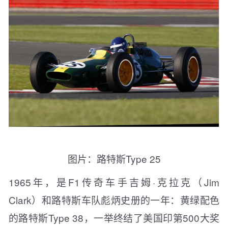
图片：路特斯Type 25
1965年，是F1传奇车手吉姆·克拉克（Jim
Clark）和路特斯车队彪炳史册的一年：黄绿配色
的路特斯Type 38，一举终结了美国印第500大奖