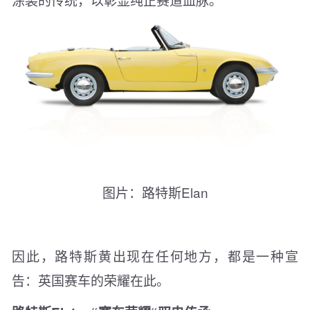
图片：路特斯Elan
因此，路特斯黄出现在任何地方，都是一种宣
告：英国赛车的荣耀在此。