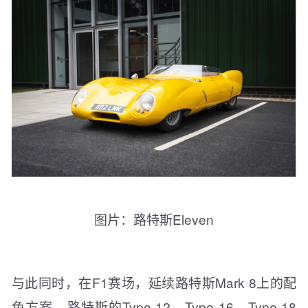
图片：路特斯Eleven
与此同时，在F1赛场，延续路特斯Mark 8上的配
色方案，路特斯的Type 12、Type 16、Type 18