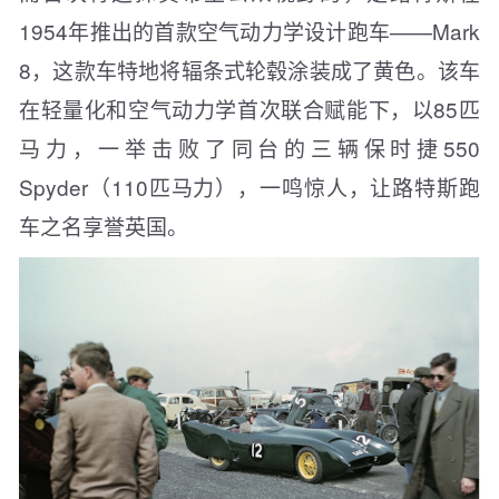
1954年推出的首款空气动力学设计跑车——Mark
8，这款车特地将辐条式轮毂涂装成了黄色。该车
在轻量化和空气动力学首次联合赋能下，以85匹
马力，一举击败了同台的三辆保时捷550
Spyder（110匹马力），一鸣惊人，让路特斯跑
车之名享誉英国。