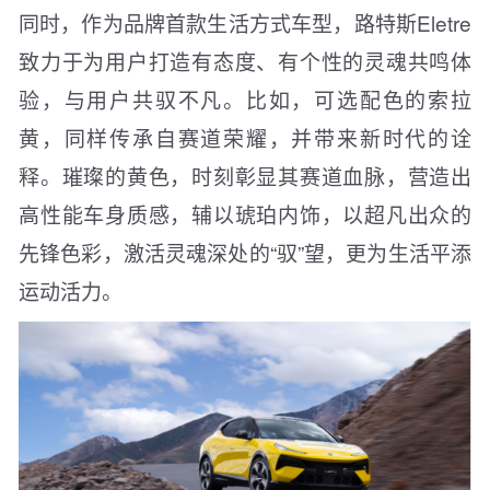
同时，作为品牌首款生活方式车型，路特斯Eletre
致力于为用户打造有态度、有个性的灵魂共鸣体
验，与用户共驭不凡。比如，可选配色的索拉
黄，同样传承自赛道荣耀，并带来新时代的诠
释。璀璨的黄色，时刻彰显其赛道血脉，营造出
高性能车身质感，辅以琥珀内饰，以超凡出众的
先锋色彩，激活灵魂深处的“驭”望，更为生活平添
运动活力。