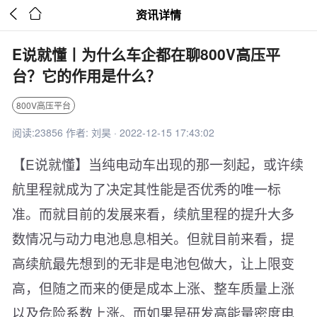


资讯详情
E说就懂丨为什么车企都在聊800V高压平
台？它的作用是什么？
800V高压平台
阅读:23856 作者: 刘昊 · 2022-12-15 17:43:02
【E说就懂】当纯电动车出现的那一刻起，或许续
航里程就成为了决定其性能是否优秀的唯一标
准。而就目前的发展来看，续航里程的提升大多
数情况与动力电池息息相关。但就目前来看，提
高续航最先想到的无非是电池包做大，让上限变
高，但随之而来的便是成本上涨、整车质量上涨
以及危险系数上涨。而如果是研发高能量密度电