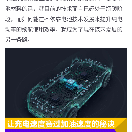
池材料的话，就目前的技术而言已经处于瓶颈阶
段，而如何能在不依靠电池技术发展来提升纯电
动车的续航使用效率，就成为了现在谋求发展的
另一条路。