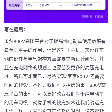
写在最后：
虽然800V高压平台对于提高纯电动车使用效率有
着至关重要的作用，但是这对于主机厂来说在车
辆的部件与电气架构方面都要重新设计研发，并
且在充电网络的规划上也要普及更多的高压充电
桩，所以可想而已，最终实现“家家800V”还需要
时间的建设。不过，我们可以相信的事，800V高
压平台的出现，可以更好改变我们对于纯电动车
的用车习惯，就像手机的快充技术让我们疏远充
电宝一样，未来当它真正普及的时刻，说不定就