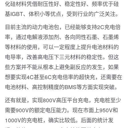
化硅材料凭借耐压性好、稳定性好、频率优于硅
基IGBT、体积小等优点，受到行业的广泛关注。
目前主流的动力电池包，已经能够支持2C充电倍
率，通过电解液添加剂、各向同性石墨、石墨烯
等材料的使用，可以一定程度上提升电池材料的
电导率，改善高电压下三元材料的稳定性。但这
些方案并不能从根本上避免副反应的发生，如果
想要实现4C甚至6C充电倍率的超快充，还需要在
电池材料、高控制精度的BMS等方面实现突破。
还有就是，实现800V高压平台充电，充电桩至少
需要900V的额定电压能力。现在市面上950V和
1000V的充电桩，确实比较低。后面的统计发