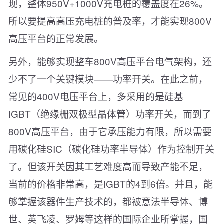
现，整体950V+1000V充电桩的覆盖度在26%。
所以要提高高压充电桩的普及率，才能实现800V
高压平台的正常发展。
另外，能够实现整车800V高压平台电气架构，还
少不了一个关键模块——功率开关。在此之前，
常见的400V电压平台上，多采用的是硅基
IGBT（绝缘栅双极型晶体管）功率开关，而到了
800V高压平台，由于它承压能力有限，所以需要
用碳化硅SIC（碳化硅功率半导体）作为控制开关
了。但该开关因其工艺难度高而导致产能不足，
当前的价格非常高，是IGBT的4到6倍。并且，能
够掌握该器件生产技术的，都被意法半导体、博
世、英飞凌、罗姆等这样的国际企业所掌握，国