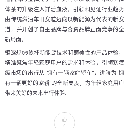
体系的升级注入鲜活血液，引领和见证行业趋势
由传统燃油车旧赛道迈向以新能源为代表的新赛
道，并开创了自主品牌与合资品牌正面竞争的全
新局面。
驱逐舰05依托新能源技术和颠覆性的产品体验，
精准聚焦年轻家庭用户的需求和体验，引领紧凑
级市场的出行从“拥有一辆家庭轿车”，进阶为“拥
有一辆更好的家轿”的全新高度，为年轻家庭用户
带来美好的未来出行体验。

0