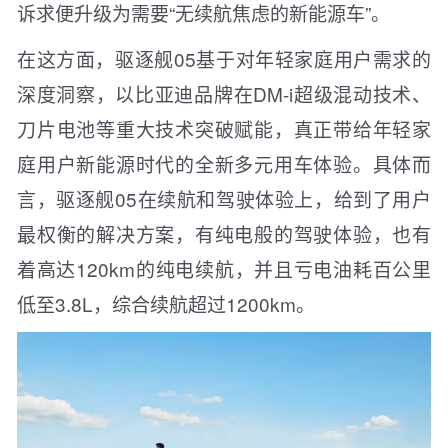
诉求便升级为需要“无续航焦虑的新能源车”。
在这方面，驱逐舰05基于对年轻家庭用户需求的
深度洞察，以比亚迪品牌在DM-i超级混动技术、
刀片电池等重大技术突破赋能，真正带给年轻家
庭用户新能源时代的全新多元用车体验。具体而
言，驱逐舰05在续航和驾驶体验上，给到了用户
最权衡的解决方案，有纯电般的驾驶体验，也有
着高达120km的纯电续航，并且亏电油耗百公里
低至3.8L，综合续航超过1200km。