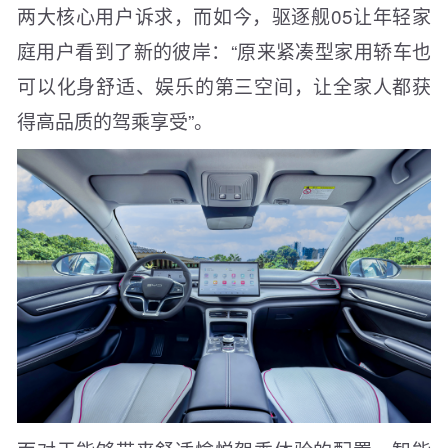
两大核心用户诉求，而如今，驱逐舰05让年轻家
庭用户看到了新的彼岸：“原来紧凑型家用轿车也
可以化身舒适、娱乐的第三空间，让全家人都获
得高品质的驾乘享受”。