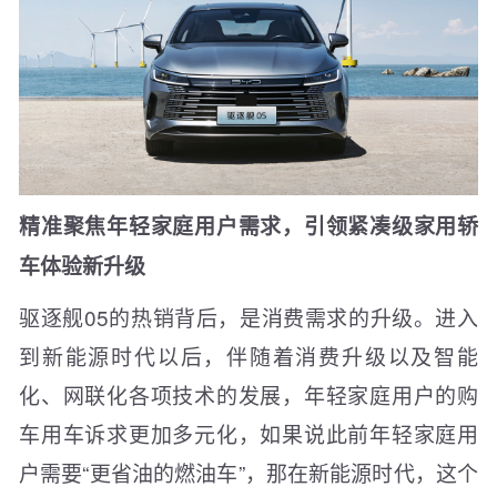
精准聚焦年轻家庭用户需求，引领紧凑级家用轿
车体验新升级
驱逐舰05的热销背后，是消费需求的升级。进入
到新能源时代以后，伴随着消费升级以及智能
化、网联化各项技术的发展，年轻家庭用户的购
车用车诉求更加多元化，如果说此前年轻家庭用
户需要“更省油的燃油车”，那在新能源时代，这个