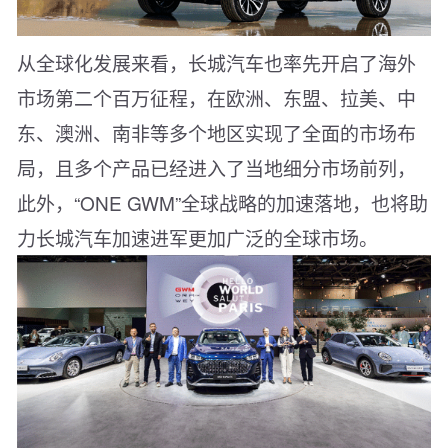
从全球化发展来看，长城汽车也率先开启了海外
市场第二个百万征程，在欧洲、东盟、拉美、中
东、澳洲、南非等多个地区实现了全面的市场布
局，且多个产品已经进入了当地细分市场前列，
此外，“ONE GWM”全球战略的加速落地，也将助
力长城汽车加速进军更加广泛的全球市场。