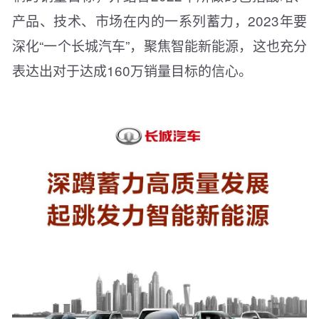
产品、技术、市场在内的一系列蓄力，2023年要
深化“一个长城汽车”，聚焦智能新能源，这也充分
表达出对于达成160万销量目标的信心。