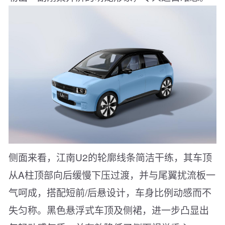
侧面来看，江南U2的轮廓线条简洁干练，其车顶
从A柱顶部向后缓慢下压过渡，并与尾翼扰流板一
气呵成，搭配短前/后悬设计，车身比例动感而不
失匀称。黑色悬浮式车顶及侧裙，进一步凸显出