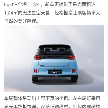
hold住全场！此外，新车更提供了采光面积达
1.24㎡的无边星空天幕，轻松惬意让乘客畅享大
自然的美好陪伴。
车尾整体呈现出上窄下宽的比例。左右尾灯采用
高光黑饰板贯穿，观感低调稳重，灯组内部结构