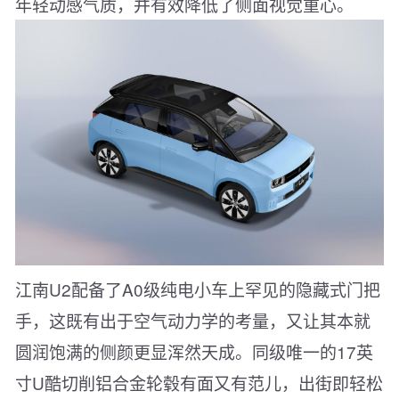
年轻动感气质，并有效降低了侧面视觉重心。
江南U2配备了A0级纯电小车上罕见的隐藏式门把
手，这既有出于空气动力学的考量，又让其本就
圆润饱满的侧颜更显浑然天成。同级唯一的17英
寸U酷切削铝合金轮毂有面又有范儿，出街即轻松