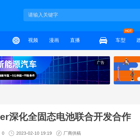
视频
漫画
直播
车型
广告
Power深化全固态电池联合开发合作
0
2023-02-10 19:19
厂商供稿