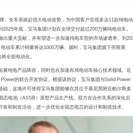
品牌、全车系掀起强大电动攻势，为中国客户呈现多达11款纯电动
2025年底，宝马集团计划在全球交付超过200万辆纯电动车。
量做出重大贡献，并有望进一步加速纯电车型的市场渗透率。到20
，电动车累计销量将达1000万辆。届时，宝马集团旗下劳斯莱
系列也将全面电动化。
拓展纯电产品阵容，同时也在加速布局电动车核心技术领域。近
ower的联合开发协议。根据该协议，宝马集团与Solid Power
基础，这项许可使得宝马集团能够在其位于慕尼黑附近帕尔斯多
固态电池（ASSB）原型产品生产线。双方在合作关系的深化后
开发和制造活动，进一步优化全固态电芯的设计和制造技术。