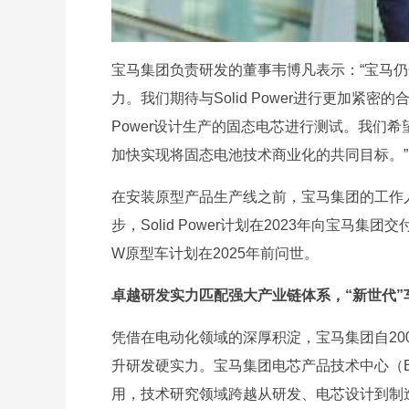
宝马集团负责研发的董事韦博凡表示：“宝马
力。我们期待与Solid Power进行更加紧
Power设计生产的固态电芯进行测试。我们
加快实现将固态电池技术商业化的共同目标。”
在安装原型产品生产线之前，宝马集团的工作人员
步，Solid Power计划在2023年向宝
W原型车计划在2025年前问世。
卓越研发实力匹配强大产业链体系，“新世代”
凭借在电动化领域的深厚积淀，宝马集团自20
升研发硬实力。宝马集团电芯产品技术中心（BC
用，技术研究领域跨越从研发、电芯设计到制