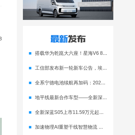
3
搭载华为乾崑大六座！星海V6 8月8日开启预售
工信部发布新一轮新车公告，埃安Ray 7引发关注
全系宁德电池续航再加码：2027款埃安RT上市，9.98万元起
地平线最新合作车型——全新深蓝S05正式上市！
全新深蓝S05上市11.59万元起，全球时尚激光智能SUV全面进阶
加速物理AI重塑干线智慧物流 智加科技战略合作图达通