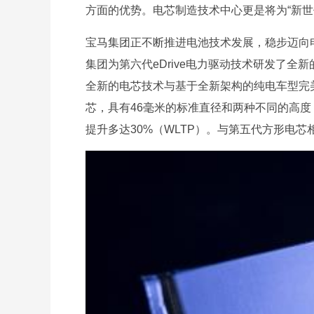
方面的优势。电芯制造技术中心更是将为“新
宝马集团正不断推进电池技术发展，稳步迈向
集团为第六代eDrive电力驱动技术研发了全
全新的电芯技术与基于全新架构的纯电车型完美
芯，具有46毫米的标准直径和两种不同的高度
提升多达30%（WLTP）。与第五代方形电