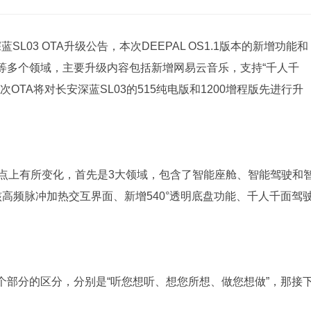
L03 OTA升级公告，本次DEEPAL OS1.1版本的新增功能和
等多个领域，主要升级内容包括新增网易云音乐，支持“千人千
次OTA将对长安深蓝SL03的515纯电版和1200增程版先进行升
亮点上有所变化，首先是3大领域，包含了智能座舱、智能驾驶和
高频脉冲加热交互界面、新增540°透明底盘功能、千人千面驾
个部分的区分，分别是“听您想听、想您所想、做您想做”，那接