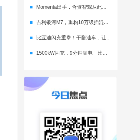
Momenta出手，合资智驾从此领跑？
吉利银河M7，重构10万级插混价值
比亚迪闪充重拳！干翻油车，让行业再无退路
1500kW闪充，9分钟满电！比亚迪真敢卷