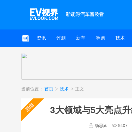
资讯
评测
新车
导购
技术
当前位置：
首页
技术
正文
3大领域与5大亮点升
杨思涵
9407