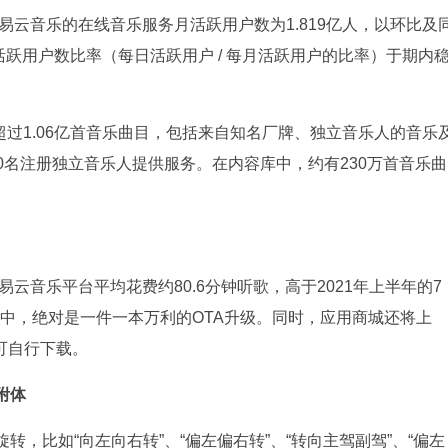
易云音乐的在线音乐服务月活跃用户数为1.819亿人，以环比及
活跃用户数比率（每日活跃用户 / 每月活跃用户的比率）于期内
超过1.06亿首音乐曲目，包括来自知名厂牌、独立音乐人的音乐
00名注册独立音乐人提供服务。在内容库中，约有230万首音乐曲
易云音乐平台平均花费约80.6分钟听歌，高于2021年上半年的7
统中，绝对是一件一本万利的OTA升级。同时，应用商城还将上
，可自行下载。
附体
转，比如“向左向右转”、“偏左偏右转”、“转向主驾副驾”、“偏左