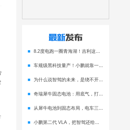
8.2度电跑一圈青海湖！吉利这波电驱技术有点狠
车规级黑科技量产！小鹏就靠一块玻璃，直接拉开旗舰差距？
智
为什么说智驾的未来，是绕不开的物理 AI？
驶
奇瑞犀牛固态电池：用底气，打破续航焦虑
从犀牛电池到固态布局，电车三大焦虑被奇瑞化解？
下
小鹏第二代 VLA，把智驾还给普通人