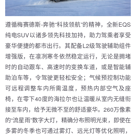
遵循梅赛德斯-奔驰“科技领航”的精神，全新EQS
纯电SUV以诸多领先科技加持，助力驾乘者享受
豪华便捷的都市出行。其配备L2级驾驶辅助组件
增强版，在凛冽寒冬依然稳定运行，无论是拥堵
时的自动跟车、高速时的变换车道，或是智能辅
助泊车等，令驾驶更轻松安全；气候预控制功能
可远程调整车内所需温度，预热内部空气及座
椅，在零下40度的海拉尔也让温暖从室内无缝衔
接至车内，给予无微不至的舒适豪华。260万像素
的“流星雨”数字大灯，精确分布照明光束，即使在
多雾的冬季也可通过雾灯、远光灯等优化照明，