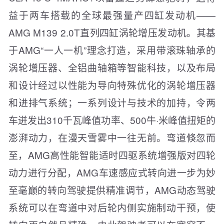
益于两车搭载的全球最强量产四缸发动机——
AMG M139 2.0T直列四缸涡轮增压发动机。其基
于AMG“一人一机”理念打造，采用带滚珠轴承的
涡轮增压器、全铝曲轴箱等智能科技，以及布局
和设计经过以性能为导向特殊优化的涡轮增压器
和进排气系统；一系列设计与技术的加持，令两
车迸发出310千瓦峰值功率、500牛·米峰值扭矩的
澎湃动力，在漫天雪雾中一往无前。弯道倏忽而
至，AMG高性能智能适时四驱系统增强版对四轮
动力进行分配，AMG车速感应式转向进一步为妙
至毫巅的转向驾驶提供精准调节，AMG动态驾驶
系统可以在弯道中对后轮内侧实施制动干预，使