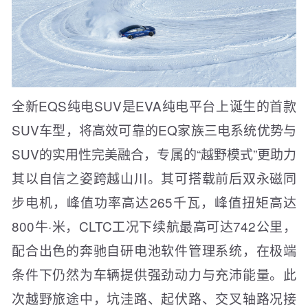
全新EQS纯电SUV是EVA纯电平台上诞生的首款
SUV车型，将高效可靠的EQ家族三电系统优势与
SUV的实用性完美融合，专属的“越野模式”更助力
其以自信之姿跨越山川。其可搭载前后双永磁同
步电机，峰值功率高达265千瓦，峰值扭矩高达
800牛·米，CLTC工况下续航最高可达742公里，
配合出色的奔驰自研电池软件管理系统，在极端
条件下仍然为车辆提供强劲动力与充沛能量。此
次越野旅途中，坑洼路、起伏路、交叉轴路况接