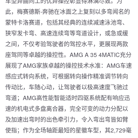
车型异曲同工的优异操控彰显得淋漓尽致。为
此，梅赛德斯-奔驰在冰面之上复刻以多弯闻名的
蒙特卡洛赛道，包括其经典的连续减速泳池弯、
狭窄发卡弯、高速连续弯等弯道设计，或急或缓
之间，不仅考验驾驶者的驾控水平，更展现两款
座驾同等卓越的操控性。AMG A 35 4MATIC充分
展现了AMG家族卓越的操控技术水准：AMG车速
感应式转向系统，可根据转向操作精准调节转向
传动比，车随心动，让驾驶者以极高速度飞驰过
弯道；AMG高性能智能适时四驱系统配有响应迅
速的机电式多盘离合器，完全可变的动力分配以
及加速出弯时的出色牵引力，令入弯出弯皆如臂
使指；作为全场轴距最短的星徽车型，其2,729毫