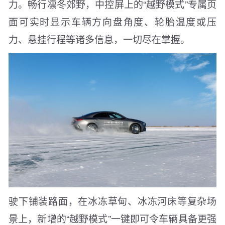
力。畅行凛冬郊野，中控屏上的“越野模式”专属页
面可实时显示车辆方向盘角度、轮胎温度或压
力、悬挂行程等诸多信息，一切尽在掌握。
驶下铺装路面，在冰冻草甸、冰冻河床等复杂场
景上，新增的“越野模式”一键即可令车辆具备更强