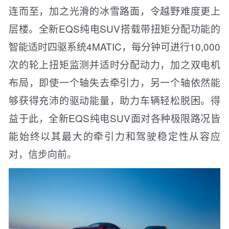
连而至，加之光滑的冰雪路面，令越野难度更上
层楼。全新EQS纯电SUV搭载带扭矩分配功能的
智能适时四驱系统4MATIC，每分钟可进行10,000
次的轮上扭矩监测并适时分配动力，加之双电机
布局，即使一个轴失去牵引力，另一个轴依然能
够获得充沛的驱动能量，助力车辆轻松脱困。得
益于此，全新EQS纯电SUV面对各种极限路况皆
能始终以其最大的牵引力和驾驶稳定性从容应
对，信步向前。