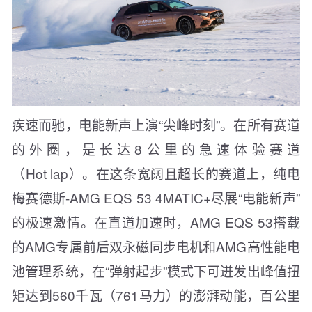
疾速而驰，电能新声上演“尖峰时刻”。在所有赛道
的外圈，是长达8公里的急速体验赛道
（Hot lap）。在这条宽阔且超长的赛道上，纯电
梅赛德斯-AMG EQS 53 4MATIC+尽展“电能新声”
的极速激情。在直道加速时，AMG EQS 53搭载
的AMG专属前后双永磁同步电机和AMG高性能电
池管理系统，在“弹射起步”模式下可迸发出峰值扭
矩达到560千瓦（761马力）的澎湃动能，百公里