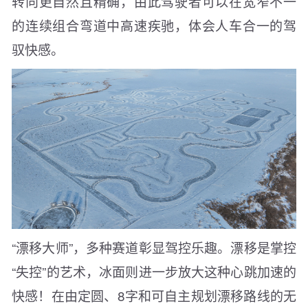
转向更自然且精确，由此驾驶者可以在宽窄不一
的连续组合弯道中高速疾驰，体会人车合一的驾
驭快感。
“漂移大师”，多种赛道彰显驾控乐趣。漂移是掌控
“失控”的艺术，冰面则进一步放大这种心跳加速的
快感！在由定圆、8字和可自主规划漂移路线的无