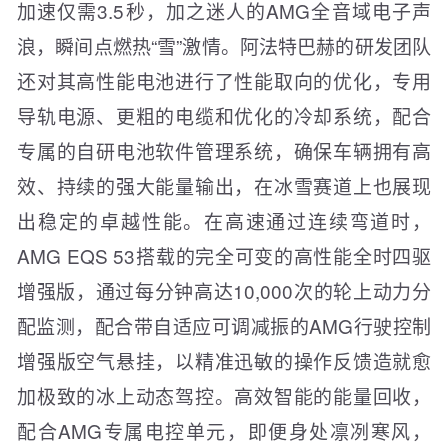
加速仅需3.5秒，加之迷人的AMG全音域电子声
浪，瞬间点燃热“雪”激情。阿法特巴赫的研发团队
还对其高性能电池进行了性能取向的优化，专用
导轨电源、更粗的电缆和优化的冷却系统，配合
专属的自研电池软件管理系统，确保车辆拥有高
效、持续的强大能量输出，在冰雪赛道上也展现
出稳定的卓越性能。在高速通过连续弯道时，
AMG EQS 53搭载的完全可变的高性能全时四驱
增强版，通过每分钟高达10,000次的轮上动力分
配监测，配合带自适应可调减振的AMG行驶控制
增强版空气悬挂，以精准迅敏的操作反馈造就愈
加极致的冰上动态驾控。高效智能的能量回收，
配合AMG专属电控单元，即便身处凛冽寒风，