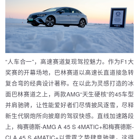
“人车合一”，高速赛道复现驾控魅力。作为F1大
奖赛的开幕场地，巴林赛道以高速长直道接急转
复合弯的经典设计著称。在以此为灵感打造的冰
面巴林赛道之上，两款AMG“天生硬核”的45车型
并肩驰骋，让性能爱好者们尽情披风逐雪，尽释
新生代钢炮所向披靡的驾驭快感。直线加速路段
上，梅赛德斯-AMG A 45 S 4MATIC+和梅赛德斯-
CLA 45 S 4MATIC+以雷霆之势肆意驰骋，这得