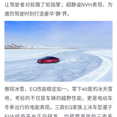
让驾驶者对前路了如指掌；超静谧NVH表现，为
激烈驾驶时刻打造豪华“静”界。
傲视冰雪，EQ性能稳定如一。零下40度的冰天雪
地，考验的不仅是车辆的越野性能，更是电动车
冬季出行的电能表现。三款EQ家族上冰车型基于
EVA纯电平台正向研发，均搭载高效的三电系