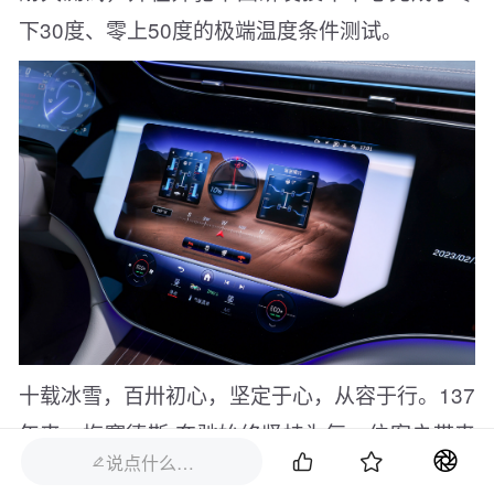
下30度、零上50度的极端温度条件测试。
十载冰雪，百卅初心，坚定于心，从容于行。137
年来，梅赛德斯-奔驰始终坚持为每一位客户带来


说点什么…

令人向往的驾驭体验。未来，梅赛德斯-奔驰将继