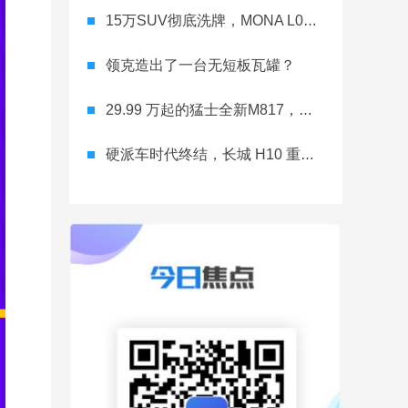
15万SUV彻底洗牌，MONA L03直接降维打击
领克造出了一台无短板瓦罐？
29.99 万起的猛士全新M817，从此越野不靠老司机
硬派车时代终结，长城 H10 重新洗牌