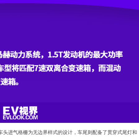
车头进气格栅为无边界样式的设计，车尾则配备了贯穿式尾灯和