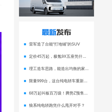
雷军造了台能“打地铺”的SUV
定价45万起，极氪9X五座凭什么领跑高端
理工造车思路，能造出均衡的家用轿跑吗
限量999台，这台纯电轿车重新定义运动家用
68万起叫板百万级！腾势Z预售开启
狼系纯电轿跑凭什么甩开对手？