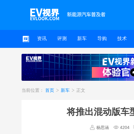
资讯
评测
新车
导购
技术
当前位置：
首页
新车
正文
将推出混动版车
杨思涵
4204