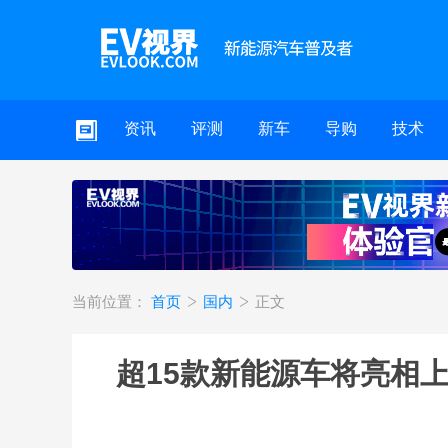
资讯
评测
新车
导购
技术
当前位置：
首页
国内
正文
超15款新能源车将亮相