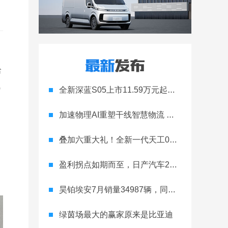
哈
气
全新深蓝S05上市11.59万元起，全球时尚激光智能SUV全面进阶
加速物理AI重塑干线智慧物流 智加科技战略合作图达通
叠加六重大礼！全新一代天工08 670 Max上市限时价17.99万元
盈利拐点如期而至，日产汽车26财年一季度财报释放稳健增长信号
昊铂埃安7月销量34987辆，同比增长31.74%，全新Ray系列蓄势待发
绿茵场最大的赢家原来是比亚迪