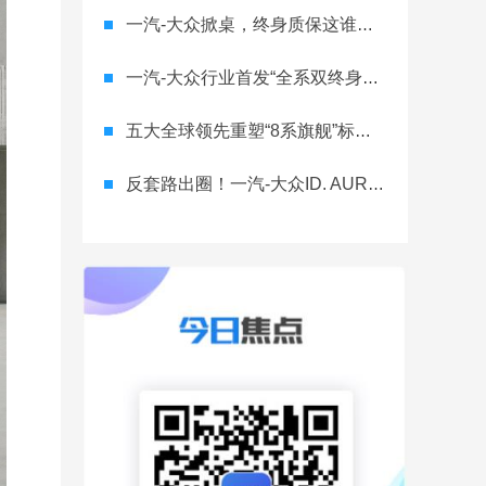
一汽-大众掀桌，终身质保这谁顶得住？
一汽-大众行业首发“全系双终身质保” 重树汽车服务新标杆
五大全球领先重塑“8系旗舰”标杆！神行者8首台量产车下线，8月10日预售
反套路出圈！一汽-大众ID. AURA T6将智舱首秀留给老车主