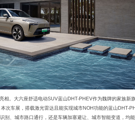
相。大六座舒适电动SUV蓝山DHT-PHEV作为魏牌的家族新
本次车展，搭载激光雷达且能实现城市NOH功能的蓝山DHT-P
灯识别、城市路口通行，还是车辆加塞避让、城市智能变道，均能