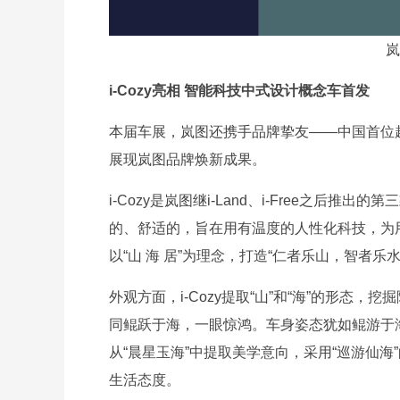
岚
i-Cozy亮相 智能科技中式设计概念车首发
本届车展，岚图还携手品牌挚友——中国首位超写实
展现岚图品牌焕新成果。
i-Cozy是岚图继i-Land、i-Free之后推出的
的、舒适的，旨在用有温度的人性化科技，为用户构
以“山 海 居”为理念，打造“仁者乐山，智者
外观方面，i-Cozy提取“山”和“海”的形
同鲲跃于海，一眼惊鸿。车身姿态犹如鲲游于
从“晨星玉海”中提取美学意向，采用“巡游仙
生活态度。