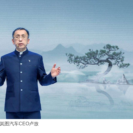
岚图汽车
CEO
卢放