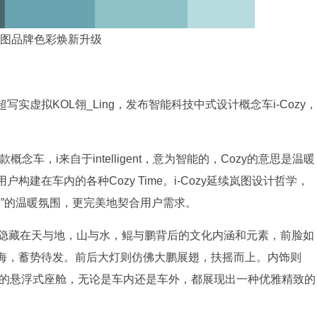
图品牌色彩焕新升级
虚拟KOL翎_Ling，发布智能科技中式设计概念车i-Cozy，
第三款概念车，i来自于intelligent，意为智能的，Cozy的意思是温暖
建在车内的各种Cozy Time。i-Cozy延续岚图设计哲学，
乐水”的温暖氛围，更完美地契合用户需求。
态，挖掘隐藏在天与地，山与水，鲲与鹏背后的文化内涵和元素，前脸如
海，蓄势待发。前后大灯则仿佛大鹏展翅，扶摇而上。内饰则
海”的悬浮式座舱，无论是车内还是车外，都展现出一种优雅精致的