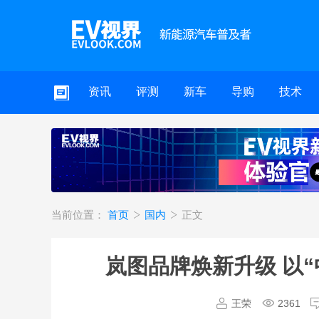
资讯
评测
新车
导购
技术
当前位置：
首页
国内
正文
岚图品牌焕新升级 以
王荣
2361