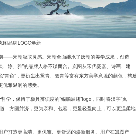
岚图品牌
LOGO
焕新
期——宋朝汲取灵感。宋朝全面继承了唐朝的美学成果，创造
“淡、静、雅”的品牌人格不谋而合。岚图从宋代瓷器、诗画、建
色“青色”，更衍生出黛青、碧青等富有东方美学意境的颜色，构
更优雅温润的感受。
哲学，保留了极具辨识度的“鲲鹏展翅”logo，同时将汉字“岚
行道，方圆并济，更为亲和、包容，更显轻盈向上，可以更温柔地
用户打造更高端、更优雅、更舒适的焕新服务。用户在岚图产