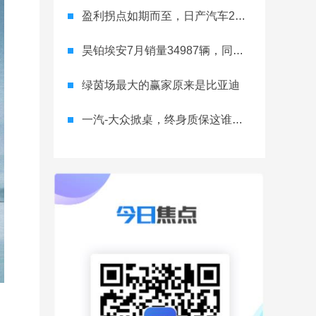
盈利拐点如期而至，日产汽车26财年一季度财报释放稳健增长信号
昊铂埃安7月销量34987辆，同比增长31.74%，全新Ray系列蓄势待发
绿茵场最大的赢家原来是比亚迪
一汽-大众掀桌，终身质保这谁顶得住？