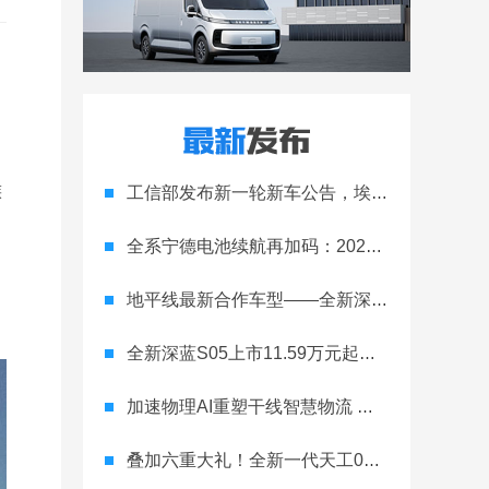
族
工信部发布新一轮新车公告，埃安Ray 7引发关注
全系宁德电池续航再加码：2027款埃安RT上市，9.98万元起
地平线最新合作车型——全新深蓝S05正式上市！
全新深蓝S05上市11.59万元起，全球时尚激光智能SUV全面进阶
加速物理AI重塑干线智慧物流 智加科技战略合作图达通
叠加六重大礼！全新一代天工08 670 Max上市限时价17.99万元