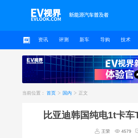
资讯
评测
新车
导购
技术
当前位置：
首页
国内
正文
比亚迪韩国纯电1t卡车
王荣
4579