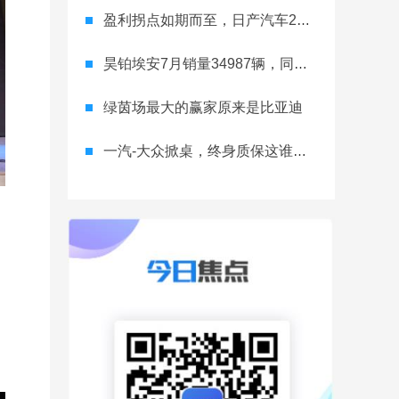
盈利拐点如期而至，日产汽车26财年一季度财报释放稳健增长信号
昊铂埃安7月销量34987辆，同比增长31.74%，全新Ray系列蓄势待发
绿茵场最大的赢家原来是比亚迪
一汽-大众掀桌，终身质保这谁顶得住？