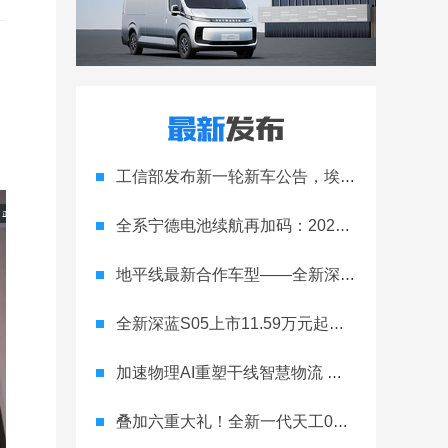
工信部发布新一轮新车公告，埃安Ray 7引发关注
全系宁德电池续航再加码：2027款埃安RT上市，9.98万元起
地平线最新合作车型——全新深蓝S05正式上市！
全新深蓝S05上市11.59万元起，全球时尚激光智能SUV全面进阶
加速物理AI重塑干线智慧物流 智加科技战略合作图达通
叠加六重大礼！全新一代天工08 670 Max上市限时价17.99万元