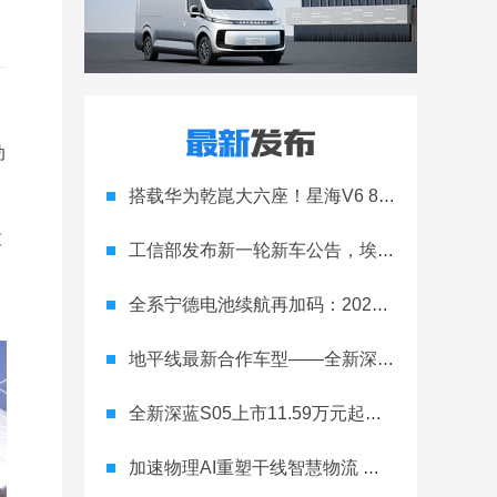
动
搭载华为乾崑大六座！星海V6 8月8日开启预售
致
工信部发布新一轮新车公告，埃安Ray 7引发关注
全系宁德电池续航再加码：2027款埃安RT上市，9.98万元起
地平线最新合作车型——全新深蓝S05正式上市！
全新深蓝S05上市11.59万元起，全球时尚激光智能SUV全面进阶
加速物理AI重塑干线智慧物流 智加科技战略合作图达通