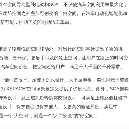
首个空间导向型纯电架构SOA，不仅使汽车空间利用率最大化，
在座舱空间之外叠加可创变的自由空间。在汽车电动化智能化加
空间的新可能，推动了英国电动汽车革命。
求除了物理性的空间移动外，对出行的空间本身提出了新的挑
更智能、更环保、更触手可及的轮上空间，让用户在路上的时间变
断强化汽车空间价值，把空间还给用户，满足千人千面的千种需求。
P平铺中置技术、尾部下沉式设计、大平层地板，实现得舱率突破
，为“XSPACE”空间场景自定义提供了优质地基。此外，SOA架构
传导设计，及三层九腔蜂窝体防撞设计，可满足正碰及侧柱碰中
安全设计，保护自己也保护他人，以更高的验证尺度，满足中、
一个“大空间”，而是一个“大而安全”的“好空间”。