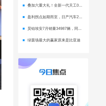
叠加六重大礼！全新一代天工08 670 Max上市限时价17.99万元
盈利拐点如期而至，日产汽车26财年一季度财报释放稳健增长信号
昊铂埃安7月销量34987辆，同比增长31.74%，全新Ray系列蓄势待发
绿茵场最大的赢家原来是比亚迪