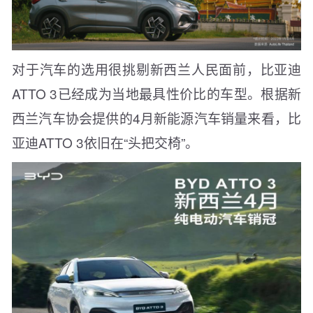
对于汽车的选用很挑剔新西兰人民面前，比亚迪
ATTO 3已经成为当地最具性价比的车型。根据新
西兰汽车协会提供的4月新能源汽车销量来看，比
亚迪ATTO 3依旧在“头把交椅”。