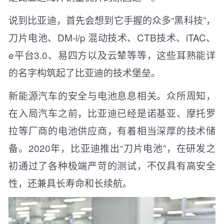
说到比亚迪，首先会想到它手握的众多“黑科技”，
刀片电池、DM-i/p 混动技术、CTB技术、iTAC、
e平台3.0、易四方以及云辇等等，这些耳熟能详
的名字构筑起了比亚迪的技术堡垒。
新能源汽车的安全与电池息息相关。众所周知，
在入局汽车之前，比亚迪已经是诺基亚、摩托罗
拉等厂商的电池供应商，有着相当深厚的技术储
备。2020年，比亚迪推出“刀片电池”，在研发之
初通过了各种极端严苛的测试，不仅具有高安全
性，还兼具长寿命和长续航。