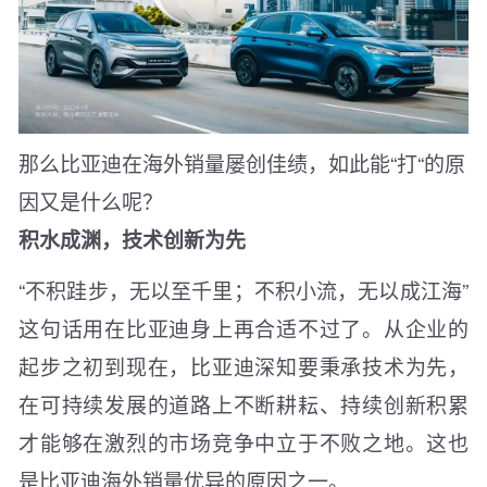
那么比亚迪在海外销量屡创佳绩，如此能“打“的
原
因又是什么呢？
积水成渊，技术创新为先
“不积跬步，无以至千里；不积小流，无以成江海”
这句话用在比亚迪身上再合适不过了。从企业的
起步之初到现在，比亚迪深知要秉承技术为先，
在可持续发展的道路上不断耕耘、持续创新积累
才能够在激烈的市场竞争中立于不败之地。这也
是比亚迪海外销量优异的原因之一。